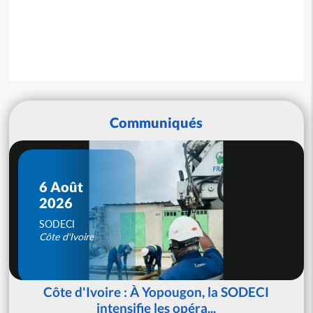
Communiqués
6 Août
2026
SODECI
Côte d'Ivoire
Côte d'Ivoire : À Yopougon, la SODECI
intensifie les opéra...