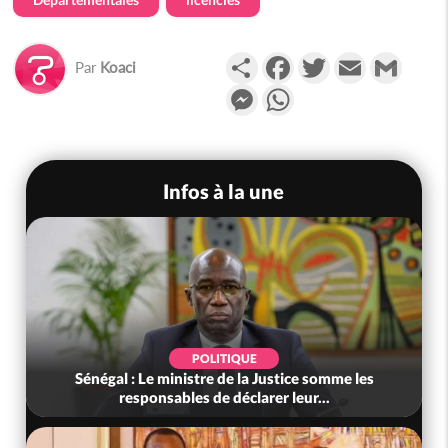
Partager
Facebook
Twitter
Email
Gmail
Par
Koaci
Messenger
WhatsApp
Infos à la une
SOCIÉTÉ
Côte d'Ivoire : Kossandji sous le choc, trois
morts après une nuit de viole...