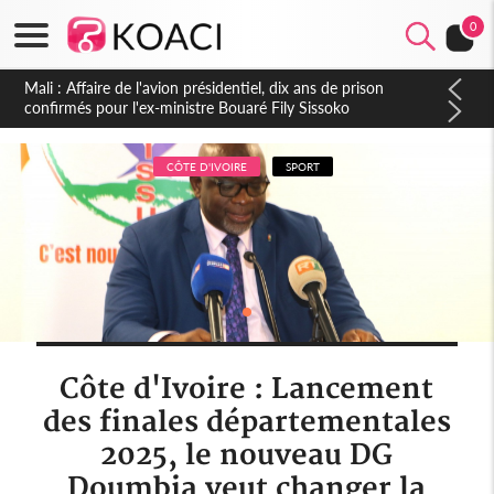
0
Nigeria : Le Togo et le Cameroun principaux acheteurs des
produits de la raffinerie Dangote en juillet
CÔTE D'IVOIRE
SPORT
Côte d'Ivoire : Lancement
des finales départementales
2025, le nouveau DG
Doumbia veut changer la