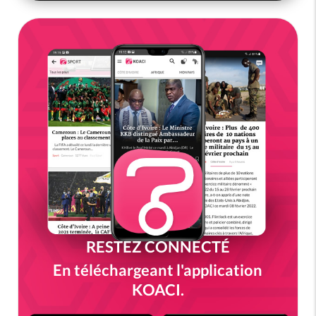
RESTEZ CONNECTÉ
En téléchargeant l'application
KOACI.