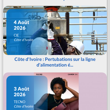
4 Août
2026
CIE
Côte d'Ivoire
Côte d'Ivoire : Pertubations sur la ligne
d'alimentation é...
3 Août
2026
TECNO
Côte d'Ivoire