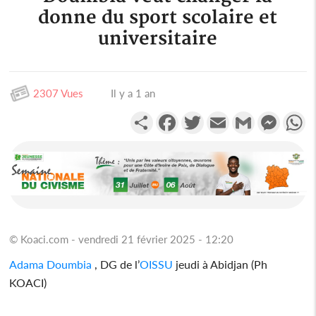
donne du sport scolaire et
universitaire
2307 Vues
Il y a 1 an
Partager
Facebook
Twitter
Email
Gmail
Messen
W
© Koaci.com - vendredi 21 février 2025 - 12:20
Adama Doumbia
, DG de l’
OISSU
jeudi à Abidjan (Ph
KOACI)