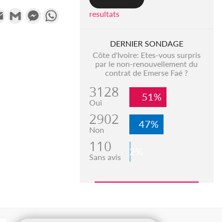
k
tter
Email
Gmail
Messenger
WhatsApp
resultats
DERNIER SONDAGE
Côte d'Ivoire: Etes-vous surpris
par le non-renouvellement du
contrat de Emerse Faé ?
3128
51%
Oui
2902
47%
Non
110
2%
Sans avis