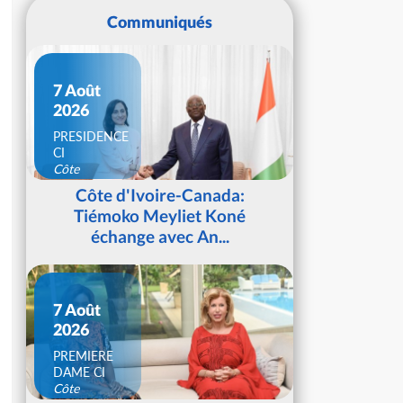
Communiqués
7 Août
2026
PRESIDENCE
CI
Côte
d'Ivoire
Côte d'Ivoire-Canada:
Tiémoko Meyliet Koné
échange avec An...
7 Août
2026
PREMIERE
DAME CI
Côte