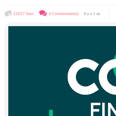
22627 Vues
0 Commentaire(s)
Il y a 1 an