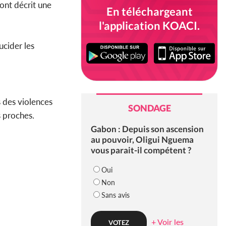
ont décrit une
En téléchargeant
l'application KOACI.
ucider les
s des violences
SONDAGE
s proches.
Gabon : Depuis son ascension
au pouvoir, Oligui Nguema
vous parait-il compétent ?
Oui
Non
Sans avis
+ Voir les