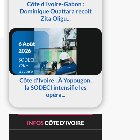
d'Ivoire
Côte d'Ivoire-Gabon :
Dominique Ouattara reçoit
Zita Oligu...
6 Août
2026
SODECI
Côte
d'Ivoire
Côte d'Ivoire : À Yopougon,
la SODECI intensifie les
opéra...
INFOS
CÔTE D'IVOIRE