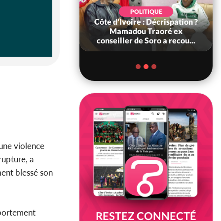
POLITIQUE
SOCIÉTÉ
re : Décrispation ?
Côte d'Ivoire : Fin du rachat
ou Traoré ex
des 100 000 tonnes de cacao,
 de Soro a recou...
le SYNARFA-CI co...
une violence
rupture, a
ment blessé son
mportement
RESTEZ CONNECTÉ