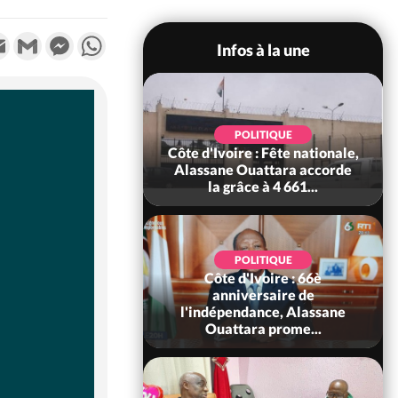
k
tter
Email
Gmail
Messenger
WhatsApp
Infos à la une
POLITIQUE
Cameroun : 61 jours
POLITIQUE
re : Fête nationale,
d'absence de Biya, Hiram
Ouattara accorde
Iyodi appelle le conseil
âce à 4 661...
const...
POLITIQUE
POLITIQUE
d'Ivoire : 66è
Côte d'Ivoire : Fin de la
versaire de
pagaille au PDCI-RDA,
ndance, Alassane
Lessiehi bannit les
ara prome...
mouveme...