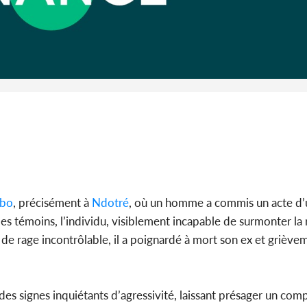
SOCIÉTÉ
Côte d'Ivoire : Ouattara
Côte d'Ivoi
promet des sanctions contre
Mamad
les déguerpissements i...
conseiller
bo
, précisément à
Ndotré
, où un homme a commis un acte d’
 témoins, l’individu, visiblement incapable de surmonter la 
e rage incontrôlable, il a poignardé à mort son ex et griève
des signes inquiétants d’agressivité, laissant présager un co