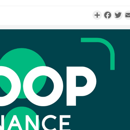
Partager
Faceboo
Twi
SOCIÉTÉ
Côte d'Ivoire : Indépendance,
Côte d'Ivoi
plusieurs véhicules mis en
Alassane 
fourrière pour con...
la gr
Côte 
POLITIQUE
Cameroun : Décès à 86 ans de
anni
BAH Oumarou Sanda pilier
l'indépe
du conseil constituti...
Ouatt