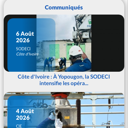
Communiqués
6 Août
2026
SODECI
Côte d'Ivoire
Côte d'Ivoire : À Yopougon, la SODECI
intensifie les opéra...
4 Août
2026
CIE