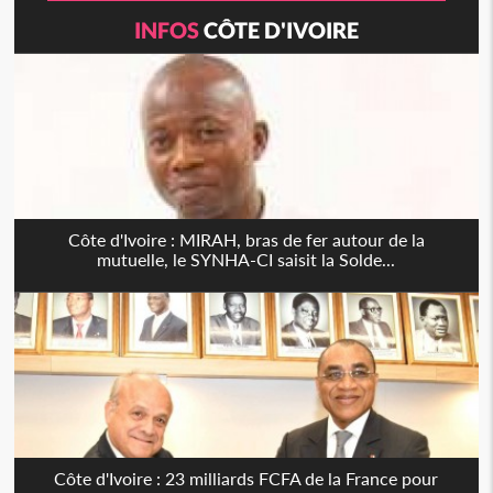
INFOS
CÔTE D'IVOIRE
Côte d'Ivoire : MIRAH, bras de fer autour de la
mutuelle, le SYNHA-CI saisit la Solde...
Côte d'Ivoire : 23 milliards FCFA de la France pour