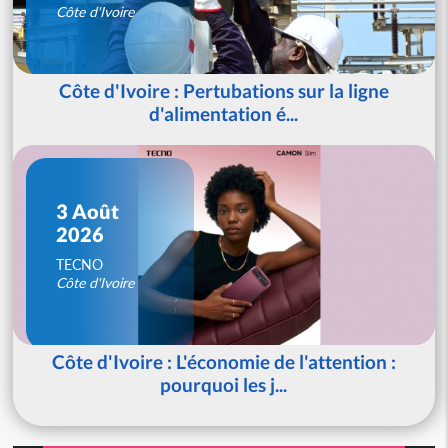
Côte d'Ivoire
Côte d'Ivoire : Pertubations sur la ligne
d'alimentation é...
3 Août
2026
TECNO
Côte d'Ivoire
Côte d'Ivoire : L'économie de l'attention :
pourquoi les j...