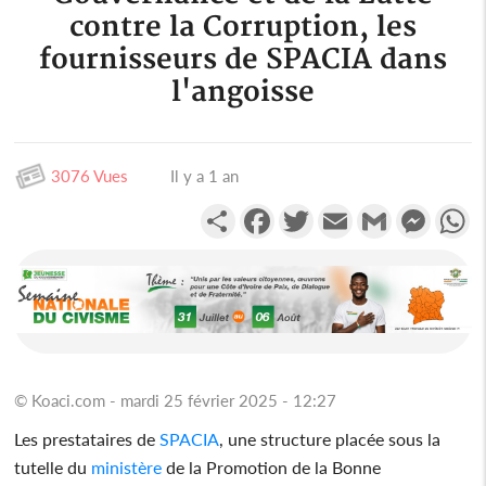
contre la Corruption, les
fournisseurs de SPACIA dans
l'angoisse
3076 Vues
Il y a 1 an
Partager
Facebook
Twitter
Email
Gmail
Messen
W
© Koaci.com - mardi 25 février 2025 - 12:27
Les prestataires de
SPACIA
, une structure placée sous la
tutelle du
ministère
de la Promotion de la Bonne