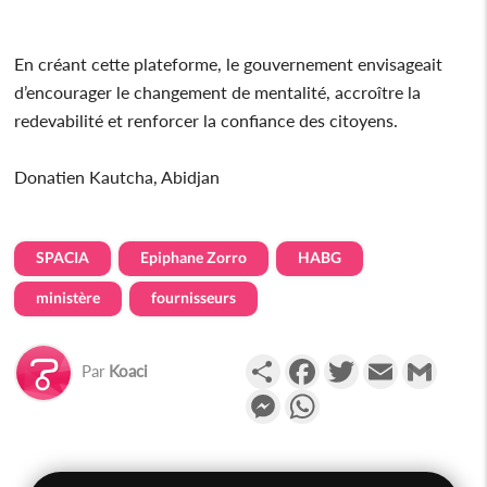
En créant cette plateforme, le gouvernement envisageait
d’encourager le changement de mentalité, accroître la
redevabilité et renforcer la confiance des citoyens.
Donatien Kautcha, Abidjan
SPACIA
Epiphane Zorro
HABG
ministère
fournisseurs
Partager
Facebook
Twitter
Email
Gmail
Par
Koaci
Messenger
WhatsApp