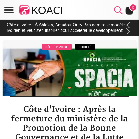
0
Côte d'Ivoire : 23 milliards FCFA de la France pour le métro
d'Abidjan et les Agoras : un nouveau coup d'accélérateur aux
projets structurants
CÔTE D'IVOIRE
SOCIÉTÉ
Côte d'Ivoire : Après la
fermeture du ministère de la
Promotion de la Bonne
Gouvernance et de la Lutte