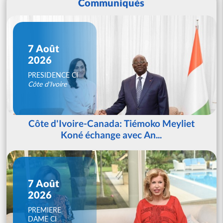
Communiqués
7 Août
2026
PRESIDENCE CI
Côte d'Ivoire
Côte d'Ivoire-Canada: Tiémoko Meyliet
Koné échange avec An...
7 Août
2026
PREMIERE
DAME CI