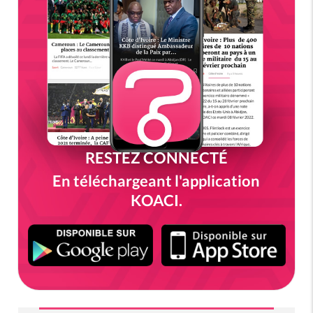
RESTEZ CONNECTÉ
En téléchargeant l'application
KOACI.