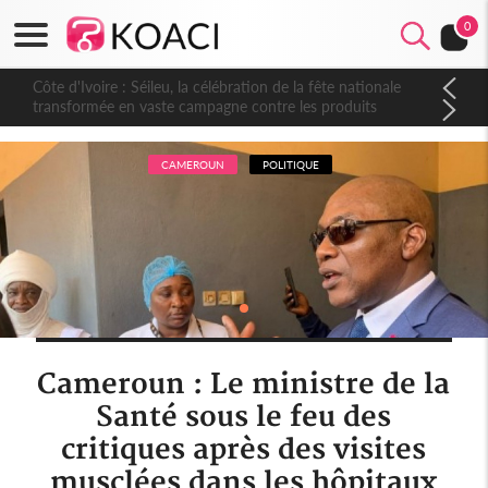
0
Côte d'Ivoire : Séileu, la célébration de la fête nationale
transformée en vaste campagne contre les produits
dépigmentants dangereux
CAMEROUN
POLITIQUE
Cameroun : Le ministre de la
Santé sous le feu des
critiques après des visites
musclées dans les hôpitaux