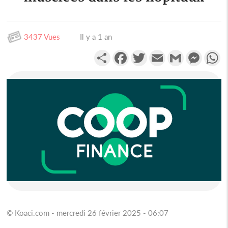
3437 Vues
Il y a 1 an
Partager
Facebook
Twitter
Email
Gmail
Messen
W
© Koaci.com - mercredi 26 février 2025 - 06:07