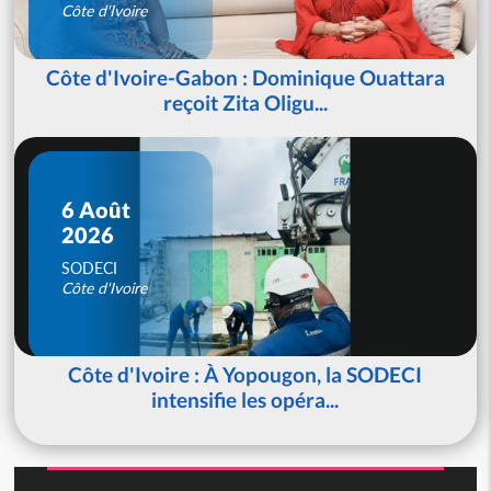
Côte d'Ivoire
Côte d'Ivoire-Gabon : Dominique Ouattara
reçoit Zita Oligu...
6 Août
2026
SODECI
Côte d'Ivoire
Côte d'Ivoire : À Yopougon, la SODECI
intensifie les opéra...