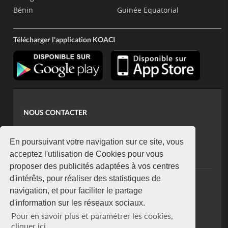
Bénin
Guinée Equatorial
Télécharger l'application KOACI
NOUS CONTACTER
contact@koaci.com
koaci@yahoo.fr
En poursuivant votre navigation sur ce site, vous
+225 07 08 85 52 93
acceptez l'utilisation de Cookies pour vous
proposer des publicités adaptées à vos centres
d'intérêts, pour réaliser des statistiques de
NEWSLETTER
navigation, et pour faciliter le partage
Restez connecté via notre newsletter
d'information sur les réseaux sociaux.
S'abonner
Pour en savoir plus et paramétrer les cookies,
Se désabonner
cliquer ici