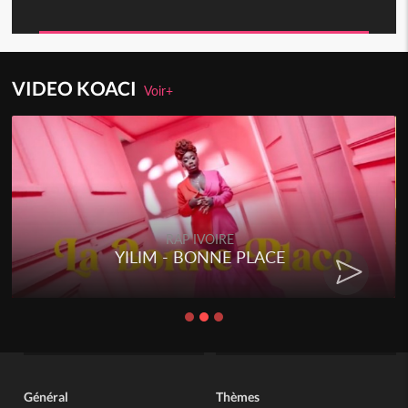
VIDEO KOACI
Voir+
RAP IVOIRE
YILIM - BONNE PLACE
Général
Thèmes