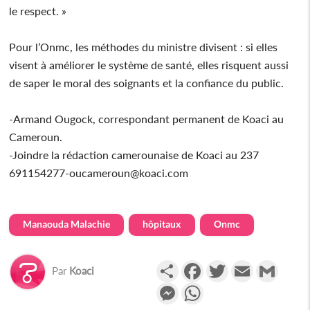
le respect. »
Pour l’Onmc, les méthodes du ministre divisent : si elles
visent à améliorer le système de santé, elles risquent aussi
de saper le moral des soignants et la confiance du public.
-Armand Ougock, correspondant permanent de Koaci au
Cameroun.
-Joindre la rédaction camerounaise de Koaci au 237
691154277-oucameroun@koaci.com
Manaouda Malachie
hôpitaux
Onmc
Partager
Facebook
Twitter
Email
Gmail
Par
Koaci
Messenger
WhatsApp