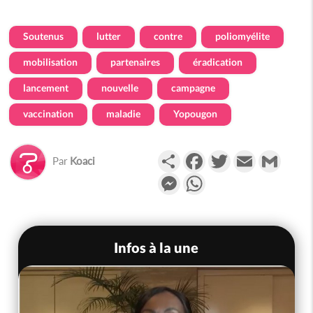
Soutenus
lutter
contre
poliomyélite
mobilisation
partenaires
éradication
lancement
nouvelle
campagne
vaccination
maladie
Yopougon
Partager
Facebook
Twitter
Email
Gmail
Par
Koaci
Messenger
WhatsApp
Infos à la une