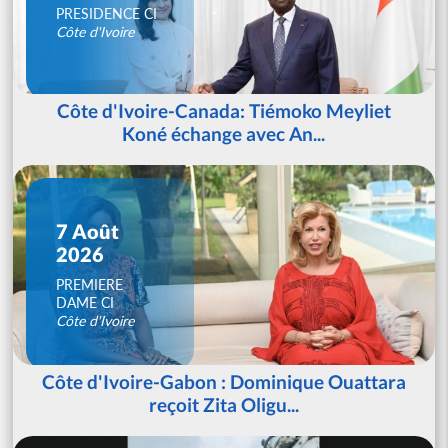
PRESIDENCE CI
Côte d'Ivoire
Côte d'Ivoire-Canada: Tiémoko Meyliet
Koné échange avec An...
7 Août
2026
PREMIERE
DAME CI
Côte d'Ivoire
Côte d'Ivoire-Gabon : Dominique Ouattara
reçoit Zita Oligu...