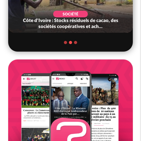
ECONOMIE
els de cacao, des
Côte d'Ivoire : Face au nouvvel ordr
 et ach...
l'Afrique cherche les clés d..