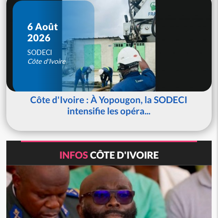
6 Août
2026
SODECI
Côte d'Ivoire
Côte d'Ivoire : À Yopougon, la SODECI
intensifie les opéra...
INFOS
CÔTE D'IVOIRE