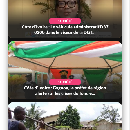
POLITIQUE
administratif D37
Côte d'Ivoire : Diplomatie, Abidjan 
 la DGT...
ses partenariats avec New Del
SOCIÉTÉ
préfet de région
Côte d'Ivoire : Concours CAFOP 2
u foncie...
résultats d'admissibilité (1er to