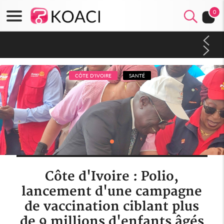
0
Côte d'Ivoire : Indépendance à Blahou, le sous-préfet : « La
fête nous invite à mesurer le chemin parcouru et à renouveler
notre engagement collectif en faveur du développement »
CÔTE D'IVOIRE
SANTÉ
Côte d'Ivoire : Polio,
lancement d'une campagne
de vaccination ciblant plus
de 9 millions d'enfants âgés