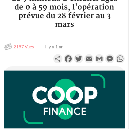
de 0 à 59 mois, l'opération
prévue du 28 février au 3
mars
2197 Vues
Il y a 1 an
Partager
Facebook
Twitter
Email
Gmail
Messen
W