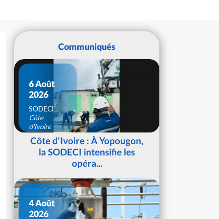
Communiqués
6 Août
2026
SODECI
Côte
d'Ivoire
Côte d'Ivoire : À Yopougon,
la SODECI intensifie les
opéra...
4 Août
2026