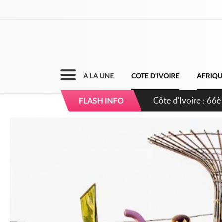
A LA UNE
COTE D'IVOIRE
AFRIQ
Côte d'Ivoire : À A
FLASH INFO
développement de