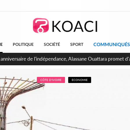
COMMUNIQUÉS
UE
POLITIQUE
SOCIÉTÉ
SPORT
bidjan, Amadou Oury Bah admire le modèle ivoirien et veut s'e
 la Guinée
CÔTE D'IVOIRE
ECONOMIE