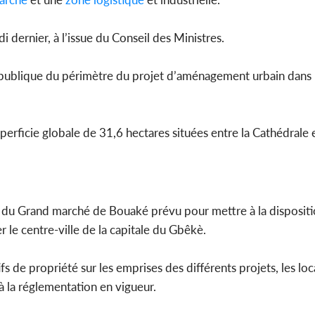
 dernier, à l’issue du Conseil des Ministres.
Côte d'Ivoi
té publique du périmètre du projet d’aménagement urbain dans 
Mamad
conseiller
perficie globale de 31,6 hectares situées entre la Cathédrale e
ion du Grand marché de Bouaké prévu pour mettre à la disposit
 le centre-ville de la capitale du Gbêkè.
fs de propriété sur les emprises des différents projets, les loc
 la réglementation en vigueur.