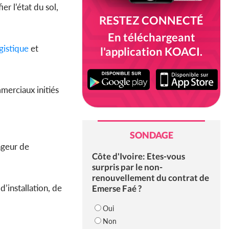
r l’état du sol,
RESTEZ CONNECTÉ
En téléchargeant
gistique
et
l'application KOACI.
mmerciaux initiés
SONDAGE
ngeur de
Côte d'Ivoire: Etes-vous
surpris par le non-
renouvellement du contrat de
d’installation, de
Emerse Faé ?
Oui
Non