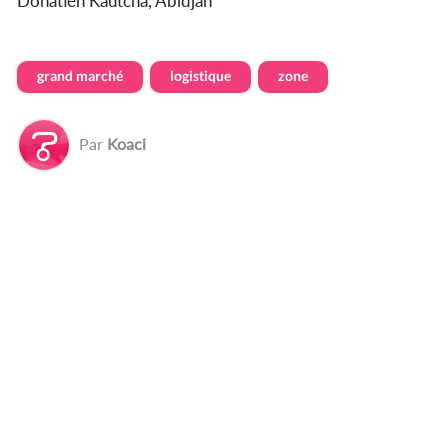
Donatien Kautcha, Abidjan
grand marché
logistique
zone
Par
Koaci