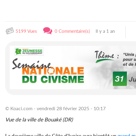
5199 Vues
0 Commentaire(s)
Il y a 1 an
© Koaci.com - vendredi 28 février 2025 - 10:17
Vue de la ville de Bouaké (DR)
La deuxième ville de Côte d’Ivoire aura bientôt un
grand m