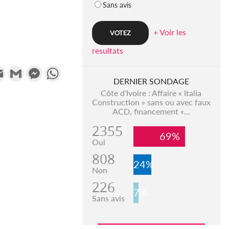
Sans avis
+ Voir les
resultats
k
tter
Email
Gmail
Messenger
WhatsApp
DERNIER SONDAGE
Côte d'Ivoire : Affaire « Italia
Construction » sans ou avec faux
ACD, financement «...
2355
69%
Oui
808
24%
Non
226
7%
Sans avis