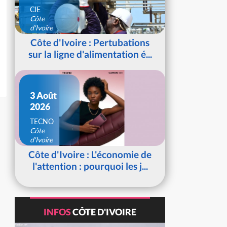
CIE
Côte
d'Ivoire
Côte d'Ivoire : Pertubations
sur la ligne d'alimentation é...
3 Août
2026
TECNO
Côte
d'Ivoire
Côte d'Ivoire : L'économie de
l'attention : pourquoi les j...
INFOS
CÔTE D'IVOIRE