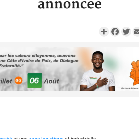
annoncée
Partager
Faceboo
Twi
Côte d'Ivoi
Alassane 
la gr
Côte 
anni
l'indépe
Ouatt
arché
et une
zone
logistique
et industrielle.