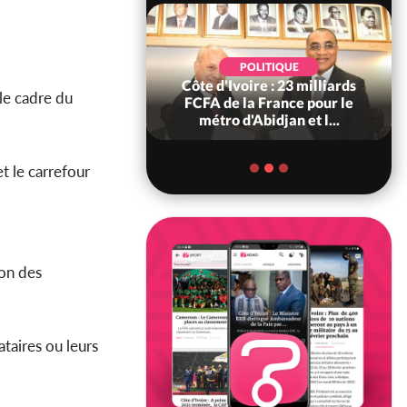
POLITIQUE
POLITIQUE
re : Décrispation ?
Côte d'Ivoire : 23 milliards
le cadre du
ou Traoré ex
FCFA de la France pour le
 de Soro a recou...
métro d'Abidjan et l...
t le carrefour
ion des
ataires ou leurs