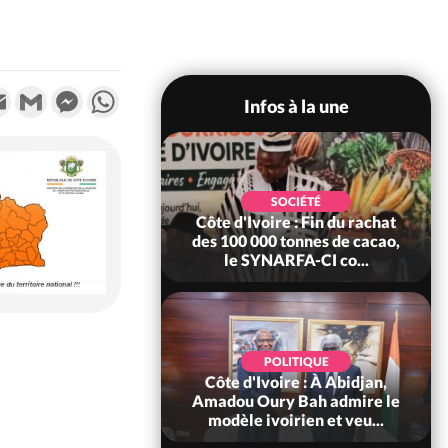
k
tter
Email
Gmail
Messenger
WhatsApp
Infos à la une
POLITIQUE
SOCIÉTÉ
re : Fête nationale,
Côte d'Ivoire : Fin du rachat
Ouattara accorde
des 100 000 tonnes de cacao,
âce à 4 661...
le SYNARFA-CI co...
POLITIQUE
d'Ivoire : 66è
POLITIQUE
versaire de
Côte d'Ivoire : À Abidjan,
ndance, Alassane
Amadou Oury Bah admire le
ara prome...
modèle ivoirien et veu...