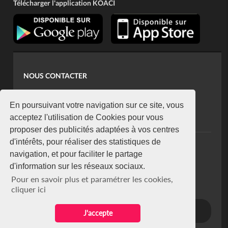
Télécharger l'application KOACI
NOUS CONTACTER
contact@koaci.com
koaci@yahoo.fr
En poursuivant votre navigation sur ce site, vous
+225 07 08 85 52 93
acceptez l'utilisation de Cookies pour vous
proposer des publicités adaptées à vos centres
d'intérêts, pour réaliser des statistiques de
NEWSLETTER
navigation, et pour faciliter le partage
Restez connecté via notre newsletter
d'information sur les réseaux sociaux.
S'abonner
Pour en savoir plus et paramétrer les cookies,
Se désabonner
cliquer ici
J'accepte