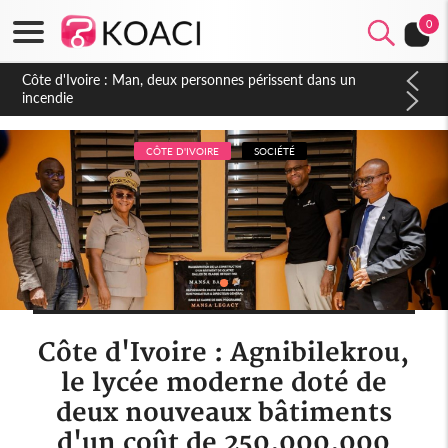
0
Côte d'Ivoire : Séileu, la célébration de la fête nationale
transformée en vaste campagne contre les produits
dépigmentants dangereux
CÔTE D'IVOIRE
SOCIÉTÉ
Côte d'Ivoire : Agnibilekrou,
le lycée moderne doté de
deux nouveaux bâtiments
d'un coût de 250.000.000