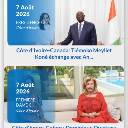
7 Août
2026
PRESIDENCE CI
Côte d'Ivoire
Côte d'Ivoire-Canada: Tiémoko Meyliet
Koné échange avec An...
7 Août
2026
PREMIERE
DAME CI
Côte d'Ivoire
Côte d'Ivoire-Gabon : Dominique Ouattara