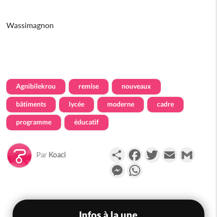
Wassimagnon
Agnibilekrou
remise
nouveaux
bâtiments
lycée
moderne
cadre
programme
éducatif
Partager
Facebook
Twitter
Email
Gmail
Par
Koaci
Messenger
WhatsApp
Infos à la une