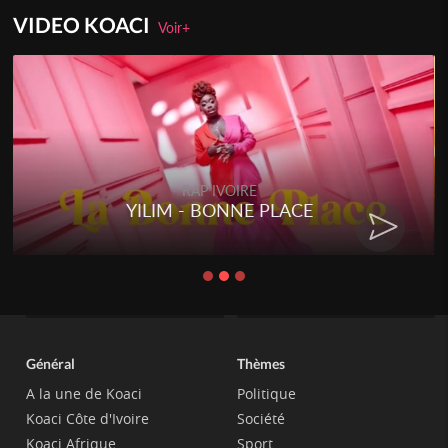
VIDEO KOACI
Voir+
RAP IVOIRE
YILIM - BONNE PLACE
Général
Thèmes
A la une de Koaci
Politique
Koaci Côte d'Ivoire
Société
Koaci Afrique
Sport