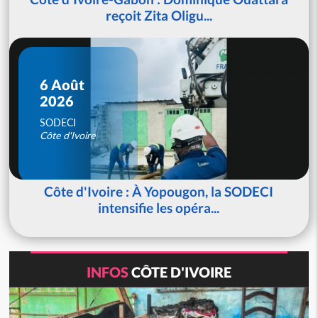
reçoit Zita Oligu...
6 Août
2026
SODECI
Côte d'Ivoire
Côte d'Ivoire : À Yopougon, la SODECI
intensifie les opéra...
INFOS
CÔTE D'IVOIRE