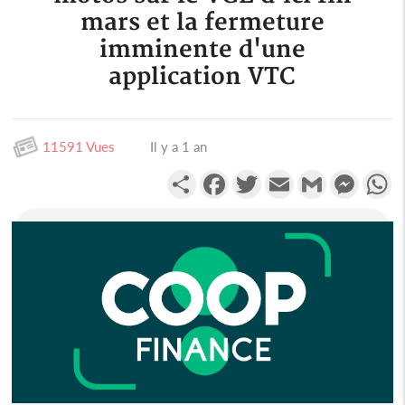
mars et la fermeture
imminente d'une
application VTC
11591 Vues
Il y a 1 an
Partager
Facebook
Twitter
Email
Gmail
Messen
W