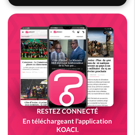
RESTEZ CONNECTÉ
En téléchargeant l'application
KOACI.