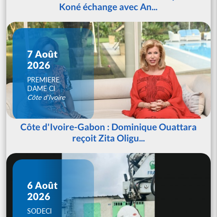
Koné échange avec An...
7 Août
2026
PREMIERE
DAME CI
Côte d'Ivoire
Côte d'Ivoire-Gabon : Dominique Ouattara
reçoit Zita Oligu...
6 Août
2026
SODECI