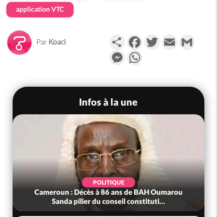
application VTC
Partager
Facebook
Twitter
Email
Gmail
Par
Koaci
Messenger
WhatsApp
Infos à la une
POLITIQUE
Cameroun : Décès à 86 ans de BAH Oumarou
Sanda pilier du conseil constituti...