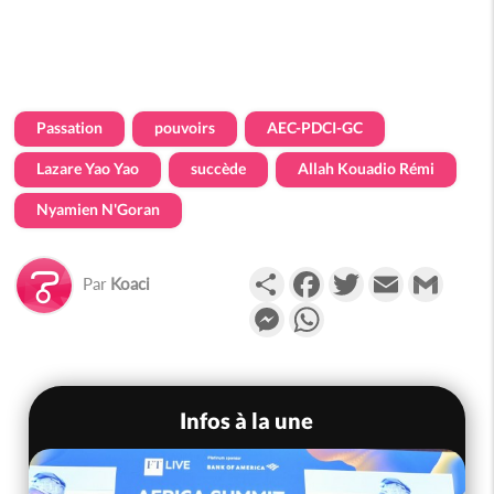
Passation
pouvoirs
AEC-PDCI-GC
Lazare Yao Yao
succède
Allah Kouadio Rémi
Nyamien N'Goran
Partager
Facebook
Twitter
Email
Gmail
Par
Koaci
Messenger
WhatsApp
Infos à la une