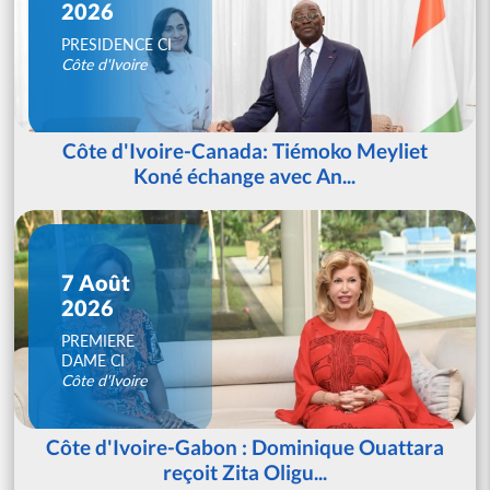
2026
PRESIDENCE CI
Côte d'Ivoire
Côte d'Ivoire-Canada: Tiémoko Meyliet
Koné échange avec An...
7 Août
2026
PREMIERE
DAME CI
Côte d'Ivoire
Côte d'Ivoire-Gabon : Dominique Ouattara
reçoit Zita Oligu...