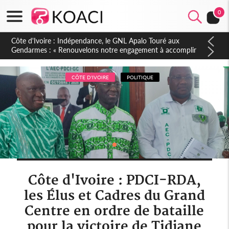
0
Sierra Leone : Un projet de réforme constitutionnelle en
gestation, points clés des amendements, un exclu d'avance
CÔTE D'IVOIRE
POLITIQUE
Côte d'Ivoire : PDCI-RDA,
les Élus et Cadres du Grand
Centre en ordre de bataille
pour la victoire de Tidjane