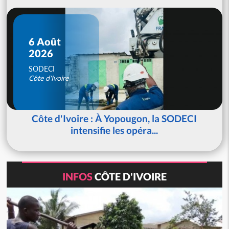
6 Août
2026
SODECI
Côte d'Ivoire
Côte d'Ivoire : À Yopougon, la SODECI
intensifie les opéra...
INFOS
CÔTE D'IVOIRE