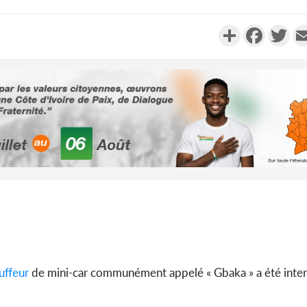
Partager
Faceboo
Twi
POLIT
Côte d'Ivoire
tragiques à K
ayant fait 03
POLIT
Cameroun : 5
séparatistes n
Mindef démen
uffeur
de mini-car communément appelé « Gbaka » a été interp