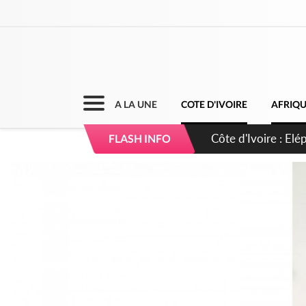
A LA UNE
COTE D'IVOIRE
AFRIQ
Cameroun : 5 comba
FLASH INFO