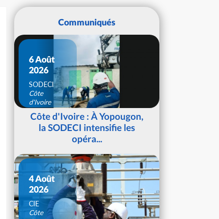
Communiqués
6 Août
2026
SODECI
Côte
d'Ivoire
Côte d'Ivoire : À Yopougon,
la SODECI intensifie les
opéra...
4 Août
2026
CIE
Côte