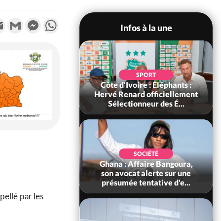
k
tter
Email
Gmail
Messenger
WhatsApp
Infos à la une
IQUE
SPORT
 : Violences
Côte d'Ivoire : Éléphants :
ossandji (Mé)
Hervé Renard officiellement
 morts, A...
Sélectionneur des É...
s
IQUE
SOCIÉTÉ
 combattants
Ghana : Affaire Bangoura,
eutralisés, le
son avocat alerte sur une
a
t les rum...
présumée tentative d'e...
ellé par les