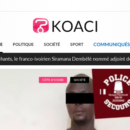
COMMUNIQUÉS
UE
POLITIQUE
SOCIÉTÉ
SPORT
ttants séparatistes neutralisés, le Mindef dément les rumeurs
CÔTE D'IVOIRE
SOCIÉTÉ