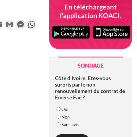
En téléchargeant
l'application KOACI.
k
tter
Email
Gmail
Messenger
WhatsApp
SONDAGE
Côte d'Ivoire: Etes-vous
surpris par le non-
renouvellement du contrat de
Emerse Faé ?
Oui
Non
Sans avis