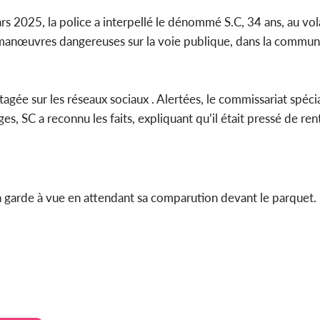
POLIT
ars 2025, la police a interpellé le dénommé S.C, 34 ans, au vo
Côte d'Ivoire 
des manœuvres dangereuses sur la voie publique, dans la commun
2026, le discou
du PR Ala
gée sur les réseaux sociaux . Alertées, le commissariat spéci
, SC a reconnu les faits, expliquant qu’il était pressé de rentre
n garde à vue en attendant sa comparution devant le parquet.