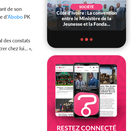
IQUE
SOCIÉTÉ
lant de son
: Indépendance
Côte d'Ivoire : La convention
Cô
e d’
Abobo
PK
rs très attendu
entre le Ministère de la
a
ssane...
Jeunesse et la Fonda...
al des constats
r chez lui... »,
RESTEZ CONNECTÉ