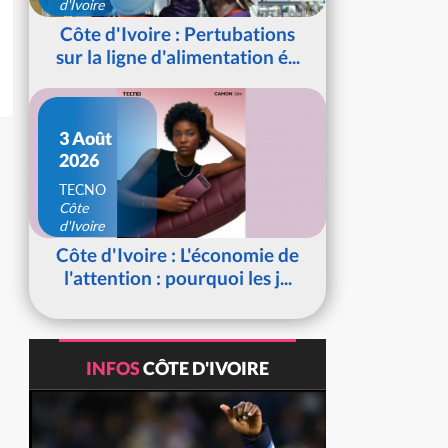
d'Ivoire
Côte d'Ivoire : Pertubations
sur la ligne d'alimentation é...
3 Août
2026
TECNO
Côte
d'Ivoire
Côte d'Ivoire : L'économie de
l'attention : pourquoi les j...
INFOS
CÔTE D'IVOIRE