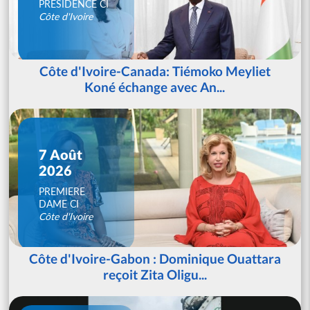
PRESIDENCE CI
Côte d'Ivoire
Côte d'Ivoire-Canada: Tiémoko Meyliet
Koné échange avec An...
7 Août
2026
PREMIERE
DAME CI
Côte d'Ivoire
Côte d'Ivoire-Gabon : Dominique Ouattara
reçoit Zita Oligu...