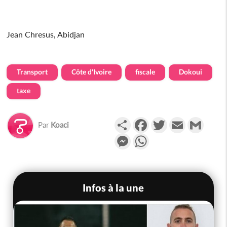
Jean Chresus, Abidjan
Transport
Côte d'Ivoire
fiscale
Dokoui
taxe
Partager
Facebook
Twitter
Email
Gmail
Par
Koaci
Messenger
WhatsApp
Infos à la une