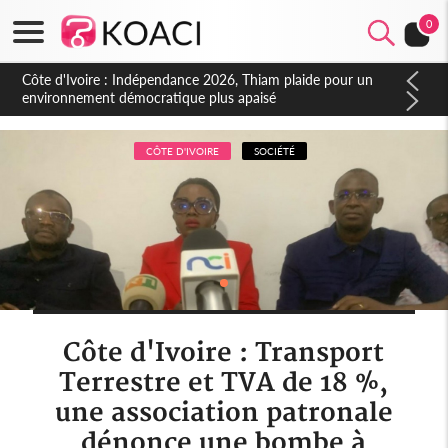
0
Côte d'Ivoire : Concours INFAS 2026, les convocations
seront disponibles à compter du samedi
CÔTE D'IVOIRE
SOCIÉTÉ
Côte d'Ivoire : Transport
Terrestre et TVA de 18 %,
une association patronale
dénonce une bombe à