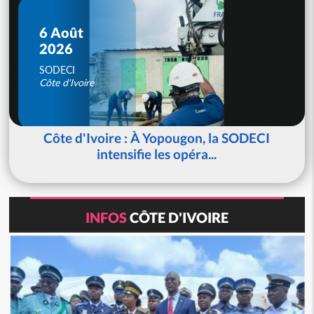
6 Août
2026
SODECI
Côte d'Ivoire
Côte d'Ivoire : À Yopougon, la SODECI
intensifie les opéra...
INFOS
CÔTE D'IVOIRE