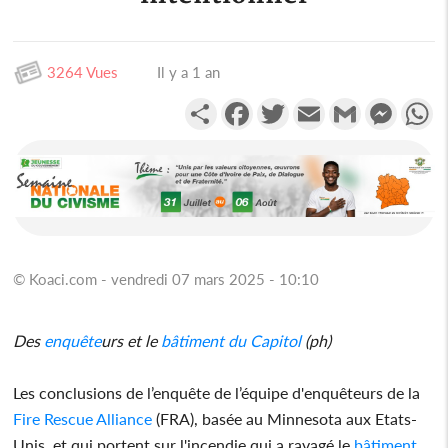
3264 Vues
Il y a 1 an
Partager
Facebook
Twitter
Email
Gmail
Messen
W
© Koaci.com - vendredi 07 mars 2025 - 10:10
Des
enquête
urs et le
bâtiment du Capitol
(ph)
Les conclusions de l’enquête de l’équipe d'enquêteurs de la
Fire Rescue Alliance
(FRA), basée au Minnesota aux Etats-
Unis, et qui portent sur l'incendie qui a ravagé le
bâtiment