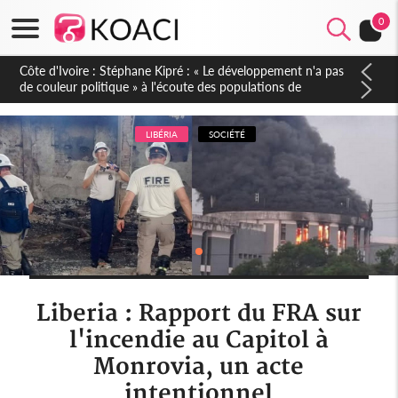
0
Mali : Les FAMa accueillent 254 anciens combattants issus de
groupes armés
LIBÉRIA
SOCIÉTÉ
Liberia : Rapport du FRA sur
l'incendie au Capitol à
Monrovia, un acte
intentionnel