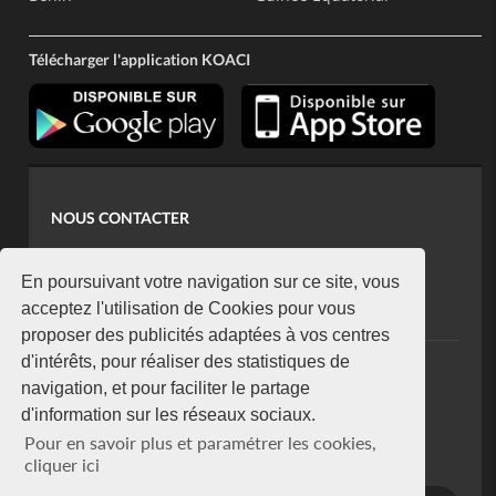
Télécharger l'application KOACI
NOUS CONTACTER
contact@koaci.com
koaci@yahoo.fr
En poursuivant votre navigation sur ce site, vous
+225 07 08 85 52 93
acceptez l'utilisation de Cookies pour vous
proposer des publicités adaptées à vos centres
d'intérêts, pour réaliser des statistiques de
NEWSLETTER
navigation, et pour faciliter le partage
Restez connecté via notre newsletter
d'information sur les réseaux sociaux.
S'abonner
Pour en savoir plus et paramétrer les cookies,
Se désabonner
cliquer ici