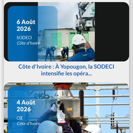
6 Août
2026
SODECI
Côte d'Ivoire
Côte d'Ivoire : À Yopougon, la SODECI
intensifie les opéra...
4 Août
2026
CIE
Côte d'Ivoire