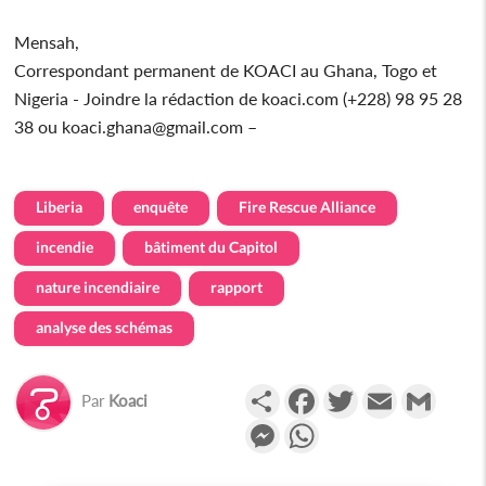
Mensah,
Correspondant permanent de KOACI au Ghana, Togo et
Nigeria - Joindre la rédaction de koaci.com (+228) 98 95 28
38 ou koaci.ghana@gmail.com –
Liberia
enquête
Fire Rescue Alliance
incendie
bâtiment du Capitol
nature incendiaire
rapport
analyse des schémas
Partager
Facebook
Twitter
Email
Gmail
Par
Koaci
Messenger
WhatsApp