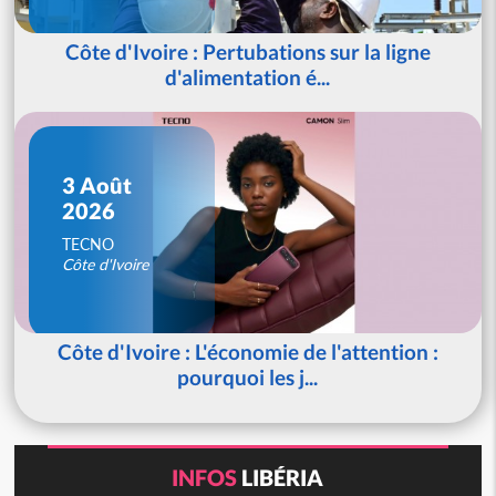
Côte d'Ivoire : Pertubations sur la ligne
d'alimentation é...
3 Août
2026
TECNO
Côte d'Ivoire
Côte d'Ivoire : L'économie de l'attention :
pourquoi les j...
INFOS
LIBÉRIA