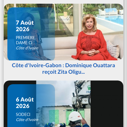
7 Août
2026
PREMIERE
DAME CI
Côte d'Ivoire
Côte d'Ivoire-Gabon : Dominique Ouattara
reçoit Zita Oligu...
6 Août
2026
SODECI
Côte d'Ivoire