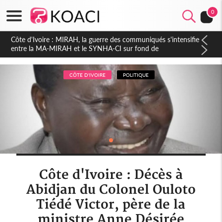
0
Côte d'Ivoire : Indépendance 2026, Thiam plaide pour un
environnement démocratique plus apaisé
CÔTE D'IVOIRE
POLITIQUE
Côte d'Ivoire : Décès à
Abidjan du Colonel Ouloto
Tiédé Victor, père de la
ministre Anne Désirée