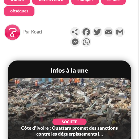
obsèques
Partager
Facebook
Twitter
Email
Gmail
Par
Koaci
Messenger
WhatsApp
Infos à la une
SOCIÉTÉ
Côte d'Ivoire : Ouattara promet des sanctions
contre les déguerpissements i...