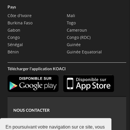
Pays
Côte d'Ivoire
Mali
Burkina Faso
Togo
Gabon
Cameroun
Congo
Congo (RDC)
Sénégal
Guinée
Bénin
Guinée Equatorial
Télécharger l'application KOACI
NOUS CONTACTER
contact@koaci.com
koaci@yahoo.fr
En poursuivant votre navigation sur ce site, vous