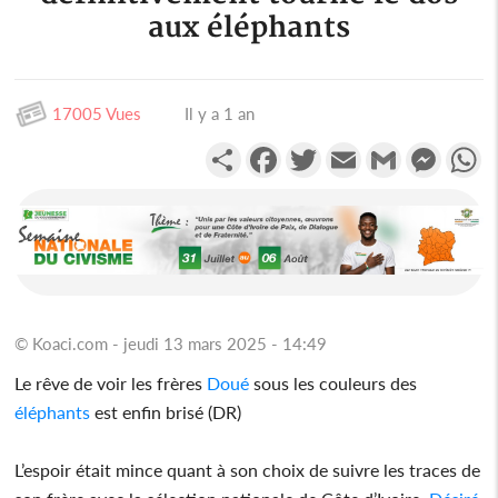
aux éléphants
17005 Vues
Il y a 1 an
Partager
Facebook
Twitter
Email
Gmail
Messen
W
© Koaci.com - jeudi 13 mars 2025 - 14:49
Le rêve de voir les frères
Doué
sous les couleurs des
éléphants
est enfin brisé (DR)
L’espoir était mince quant à son choix de suivre les traces de