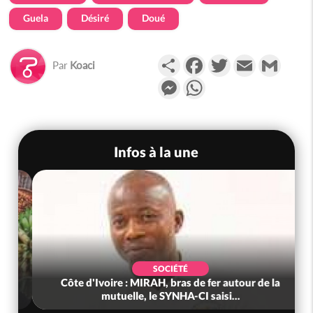
Guela
Désiré
Doué
Partager
Facebook
Twitter
Email
Gmail
Par
Koaci
Messenger
WhatsApp
Infos à la une
SOCIÉTÉ
Côte d'Ivoire : MIRAH, bras de fer autour de la
mutuelle, le SYNHA-CI saisi...