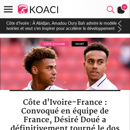
0
Côte d'Ivoire : 23 milliards FCFA de la France pour le métro
d'Abidjan et les Agoras : un nouveau coup d'accélérateur aux
projets structurants
CÔTE D'IVOIRE
SPORT
Côte d'Ivoire-France :
Convoqué en équipe de
France, Désiré Doué a
définitivement tourné le dos