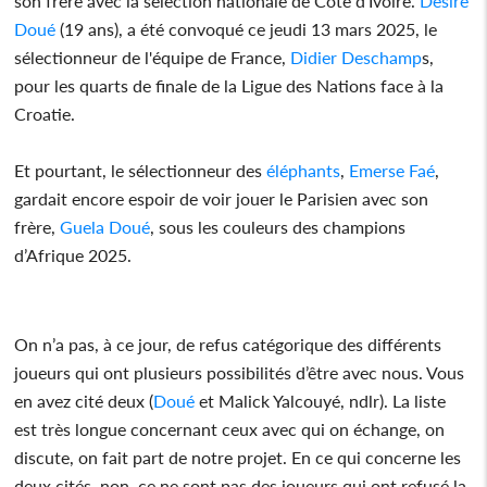
son frère avec la sélection nationale de Côte d’Ivoire.
Désiré
Doué
(19 ans), a été convoqué ce jeudi 13 mars 2025, le
sélectionneur de l'équipe de France,
Didier Deschamp
s,
pour les quarts de finale de la Ligue des Nations face à la
Croatie.
Et pourtant, le sélectionneur des
éléphants
,
Emerse Faé
,
gardait encore espoir de voir jouer le Parisien avec son
frère,
Guela
Doué
, sous les couleurs des champions
d’Afrique 2025.
On n’a pas, à ce jour, de refus catégorique des différents
joueurs qui ont plusieurs possibilités d’être avec nous. Vous
en avez cité deux (
Doué
et Malick Yalcouyé, ndlr). La liste
est très longue concernant ceux avec qui on échange, on
discute, on fait part de notre projet. En ce qui concerne les
deux cités, non, ce ne sont pas des joueurs qui ont refusé la