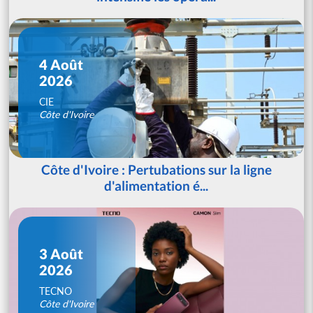
4 Août
2026
CIE
Côte d'Ivoire
Côte d'Ivoire : Pertubations sur la ligne
d'alimentation é...
3 Août
2026
TECNO
Côte d'Ivoire