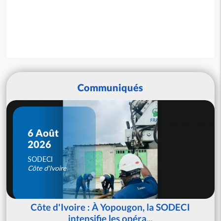
Communiqués
6 Août
2026
SODECI
Côte d'Ivoire
Côte d'Ivoire : À Yopougon, la SODECI
intensifie les opéra...