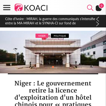
0
Côte d'Ivoire : Indépendance 2026, Thiam plaide pour un
environnement démocratique plus apaisé
NIGER
POLITIQUE
Niger : Le gouvernement
retire la licence
d'exploitation d'un hôtel
chinois pour « pratiques