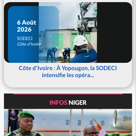
6 Août
2026
SODECI
Côte d'Ivoire
Côte d'Ivoire : À Yopougon, la SODECI
intensifie les opéra...
INFOS
NIGER