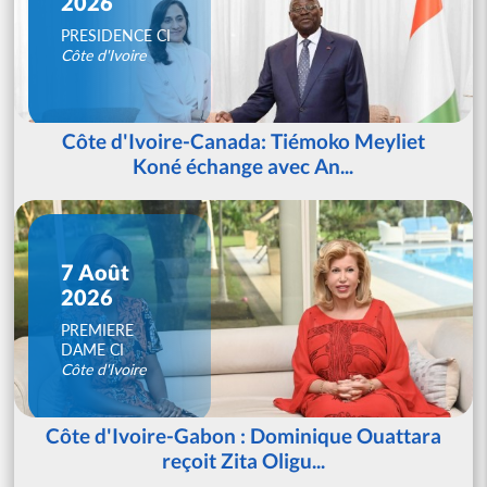
2026
PRESIDENCE CI
Côte d'Ivoire
Côte d'Ivoire-Canada: Tiémoko Meyliet
Koné échange avec An...
7 Août
2026
PREMIERE
DAME CI
Côte d'Ivoire
Côte d'Ivoire-Gabon : Dominique Ouattara
reçoit Zita Oligu...