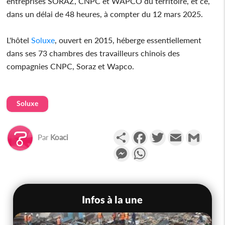
entreprises SORAZ, CNPC et WAPCO du territoire, et ce,
dans un délai de 48 heures, à compter du 12 mars 2025.
L'hôtel
Soluxe
, ouvert en 2015, héberge essentiellement
dans ses 73 chambres des travailleurs chinois des
compagnies CNPC, Soraz et Wapco.
Soluxe
Partager
Facebook
Twitter
Email
Gmail
Par
Koaci
Messenger
WhatsApp
Infos à la une