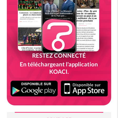
RESTEZ CONNECTÉ
En téléchargeant l'application
KOACI.