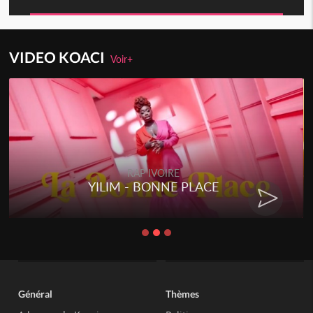
VIDEO KOACI
Voir+
RAP IVOIRE
YILIM - BONNE PLACE
Général
Thèmes