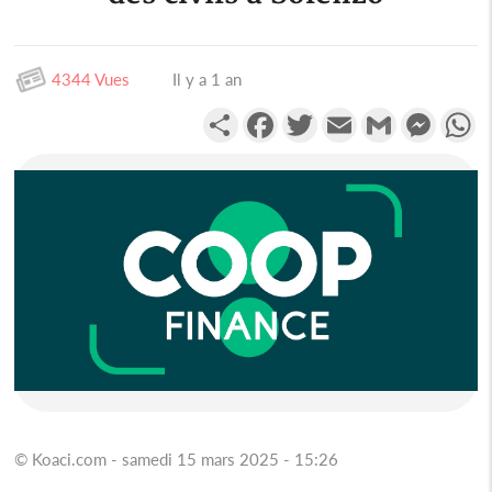
4344 Vues
Il y a 1 an
Partager
Facebook
Twitter
Email
Gmail
Messen
W
© Koaci.com - samedi 15 mars 2025 - 15:26