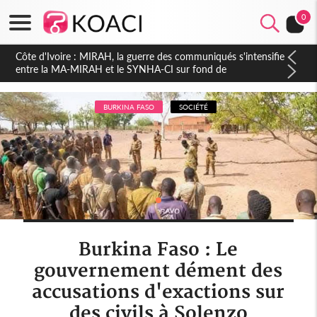
0
Côte d'Ivoire : Indépendance 2026, Thiam plaide pour un
environnement démocratique plus apaisé
BURKINA FASO
SOCIÉTÉ
Burkina Faso : Le
gouvernement dément des
accusations d'exactions sur
des civils à Solenzo