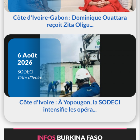
Côte d'Ivoire-Gabon : Dominique Ouattara
reçoit Zita Oligu...
6 Août
2026
SODECI
Côte d'Ivoire
Côte d'Ivoire : À Yopougon, la SODECI
intensifie les opéra...
INFOS
BURKINA FASO