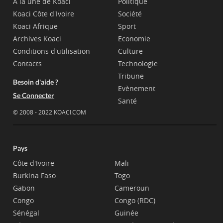
A la une de Koaci
Politique
Koaci Côte d'Ivoire
Société
Koaci Afrique
Sport
Archives Koaci
Economie
Conditions d'utilisation
Culture
Contacts
Technologie
Tribune
Besoin d'aide ?
Evènement
Se Connecter
Santé
© 2008 - 2022 KOACI.COM
Pays
Côte d'Ivoire
Mali
Burkina Faso
Togo
Gabon
Cameroun
Congo
Congo (RDC)
Sénégal
Guinée