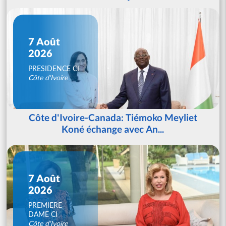
7 Août
2026
PRESIDENCE CI
Côte d'Ivoire
Côte d'Ivoire-Canada: Tiémoko Meyliet
Koné échange avec An...
7 Août
2026
PREMIERE
DAME CI
Côte d'Ivoire