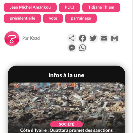
Jean Michel Amankou
PDCI
Tidjane Thiam
présidentielle
vote
parrainage
Partager
Facebook
Twitter
Email
Gmail
Par
Koaci
Messenger
WhatsApp
Infos à la une
SOCIÉTÉ
Côte d'Ivoire : Ouattara promet des sanctions