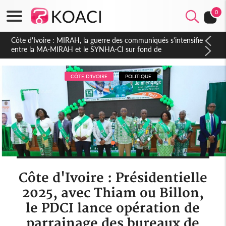
0
Côte d'Ivoire : Indépendance 2026, Thiam plaide pour un
environnement démocratique plus apaisé
CÔTE D'IVOIRE
POLITIQUE
Côte d'Ivoire : Présidentielle
2025, avec Thiam ou Billon,
le PDCI lance opération de
parrainage des bureaux de