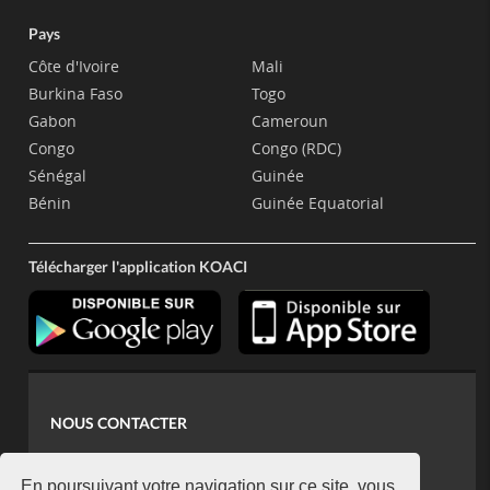
Pays
Côte d'Ivoire
Mali
Burkina Faso
Togo
Gabon
Cameroun
Congo
Congo (RDC)
Sénégal
Guinée
Bénin
Guinée Equatorial
Télécharger l'application KOACI
NOUS CONTACTER
contact@koaci.com
En poursuivant votre navigation sur ce site, vous