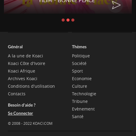
- BONNE PLACE
RENARD BARA
C
Général
Thèmes
A la une de Koaci
Politique
Koaci Côte d'Ivoire
Société
Koaci Afrique
Sport
Archives Koaci
Economie
Conditions d'utilisation
Culture
Contacts
Technologie
Tribune
Besoin d'aide ?
Evènement
Se Connecter
Santé
© 2008 - 2022 KOACI.COM