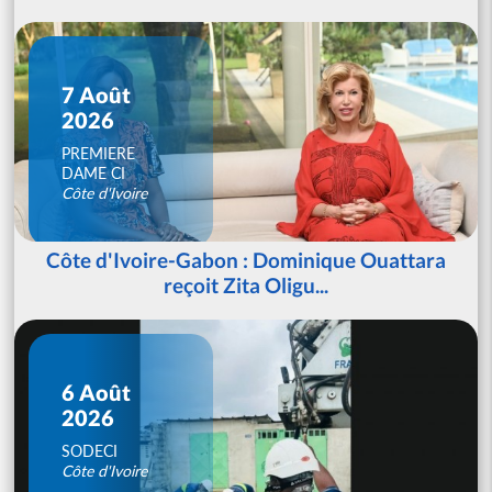
7 Août
2026
PREMIERE
DAME CI
Côte d'Ivoire
Côte d'Ivoire-Gabon : Dominique Ouattara
reçoit Zita Oligu...
6 Août
2026
SODECI
Côte d'Ivoire