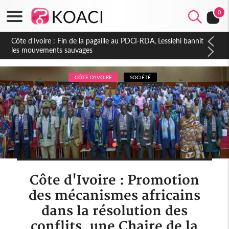
0
Côte d'Ivoire : Ouattara promet des sanctions contre les
déguerpissements illégaux
CÔTE D'IVOIRE
SOCIÉTÉ
Côte d'Ivoire : Promotion
des mécanismes africains
dans la résolution des
conflits, une Chaire de la