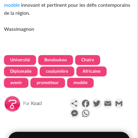
modèle
innovant et pertinent pour les défis contemporains
de la région.
Wassimagnon
Université
Bondoukou
Chaire
Diplomatie
coutumière
Africaine
avenir
prometteur
modèle
Partager
Facebook
Twitter
Email
Gmail
Par
Koaci
Messenger
WhatsApp