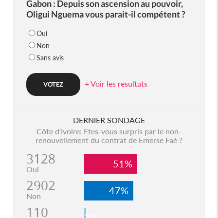
Gabon : Depuis son ascension au pouvoir,
Oligui Nguema vous parait-il compétent ?
Oui
Non
Sans avis
+ Voir les resultats
DERNIER SONDAGE
Côte d'Ivoire: Etes-vous surpris par le non-
renouvellement du contrat de Emerse Faé ?
3128
51%
Oui
2902
47%
Non
110
2%