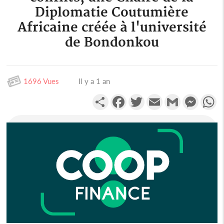
Diplomatie Coutumière
Africaine créée à l'université
de Bondonkou
1696 Vues
Il y a 1 an
Partager
Facebook
Twitter
Email
Gmail
Messen
W