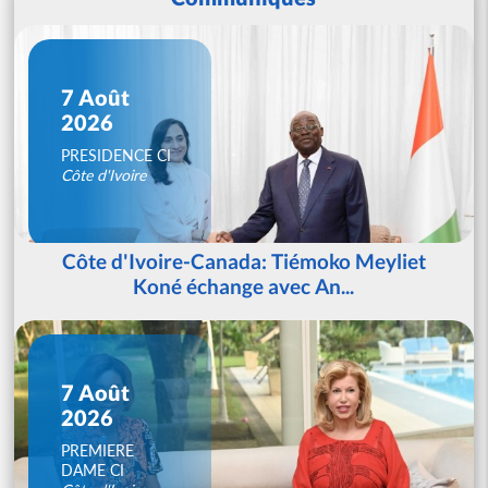
7 Août
2026
PRESIDENCE CI
Côte d'Ivoire
Côte d'Ivoire-Canada: Tiémoko Meyliet
Koné échange avec An...
7 Août
2026
PREMIERE
DAME CI