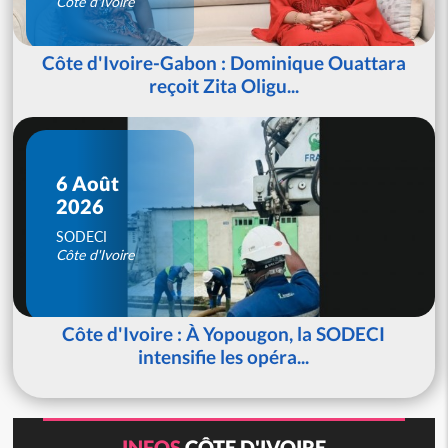
Côte d'Ivoire
Côte d'Ivoire-Gabon : Dominique Ouattara
reçoit Zita Oligu...
6 Août
2026
SODECI
Côte d'Ivoire
Côte d'Ivoire : À Yopougon, la SODECI
intensifie les opéra...
INFOS
CÔTE D'IVOIRE