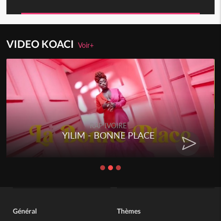
VIDEO KOACI
Voir+
RAP IVOIRE
YILIM - BONNE PLACE
RE
Général
Thèmes