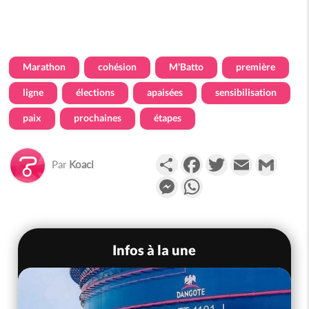
Marathon
cohésion
M'Batto
première
ligne
élections
apaisées
sensibilisation
paix
prochaines
étapes
Partager
Facebook
Twitter
Email
Gmail
Par
Koaci
Messenger
WhatsApp
Infos à la une