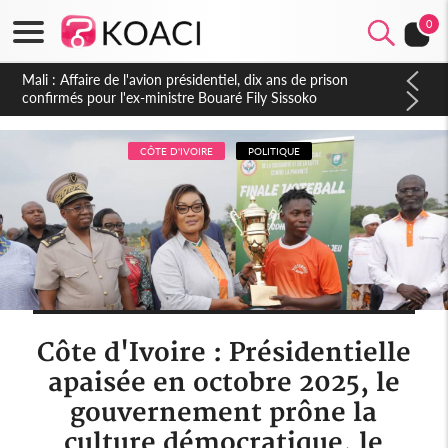
0
Nigeria : Le Togo et le Cameroun principaux acheteurs des
produits de la raffinerie Dangote en juillet
CÔTE D'IVOIRE
POLITIQUE
Côte d'Ivoire : Présidentielle
apaisée en octobre 2025, le
gouvernement prône la
culture démocratique, le