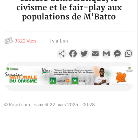
civisme et le fair-play aux
populations de M'Batto
3322 Vues
Il y a 1 an
Partager
Facebook
Twitter
Email
Gmail
Messen
W
© Koaci.com - samedi 22 mars 2025 - 00:28