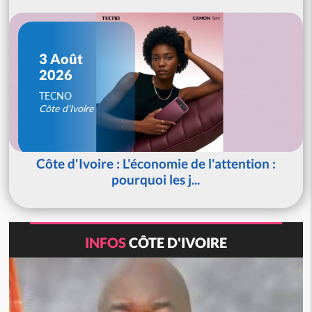
3 Août
2026
TECNO
Côte d'Ivoire
Côte d'Ivoire : L'économie de l'attention :
pourquoi les j...
INFOS
CÔTE D'IVOIRE