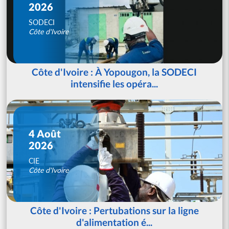
2026
SODECI
Côte d'Ivoire
Côte d'Ivoire : À Yopougon, la SODECI
intensifie les opéra...
4 Août
2026
CIE
Côte d'Ivoire
Côte d'Ivoire : Pertubations sur la ligne
d'alimentation é...