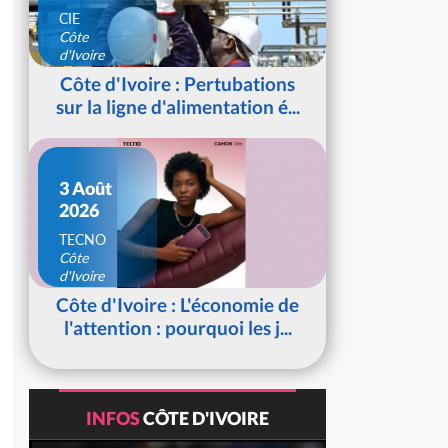
CIE
Côte
d'Ivoire
Côte d'Ivoire : Pertubations
sur la ligne d'alimentation é...
3 Août
2026
TECNO
Côte
d'Ivoire
Côte d'Ivoire : L'économie de
l'attention : pourquoi les j...
INFOS
CÔTE D'IVOIRE