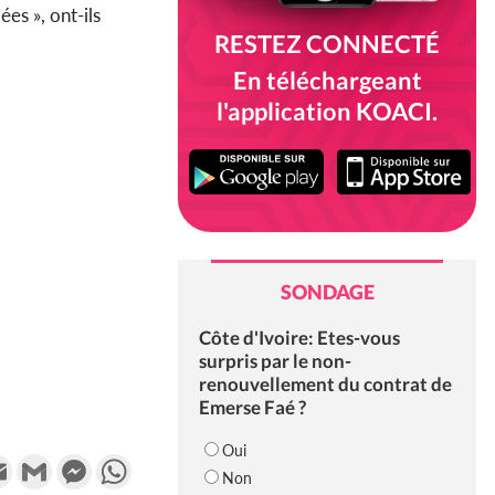
es », ont-ils
RESTEZ CONNECTÉ
En téléchargeant
l'application KOACI.
SONDAGE
Côte d'Ivoire: Etes-vous
surpris par le non-
renouvellement du contrat de
Emerse Faé ?
Oui
k
tter
Email
Gmail
Messenger
WhatsApp
Non