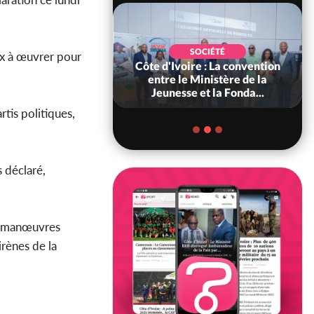
POLITIQUE
SOCIÉTÉ
ux à œuvrer pour
ire : Indépendance
Côte d'Ivoire : La convention
scours très attendu
entre le Ministère de la
R Alassane...
Jeunesse et la Fonda...
rtis politiques,
 déclaré,
es manœuvres
irènes de la