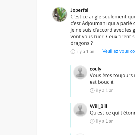
Joperfal
C'est ce angle seulement que 
c'est Adjoumani qui a parlé 
je ne suis d'accord avec les 
vont vous tuer. Ceux tirent 
dragons ?
Veuillez vous co
il y a 1 an
couly
Vous êtes toujours né
est bouclé.
il y a 1 an
Will_Bill
Qu'est-ce qui t'éton
il y a 1 an