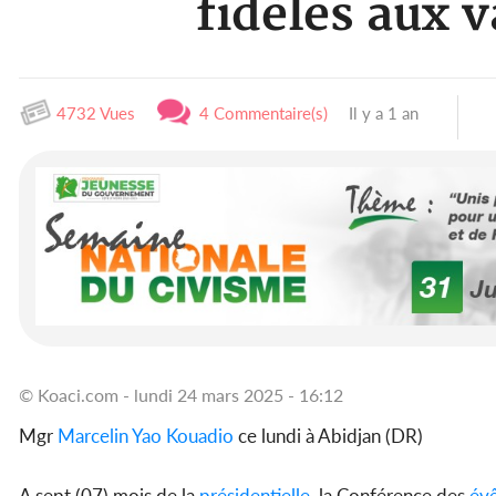
fidèles aux v
4732 Vues
4 Commentaire(s)
Il y a 1 an
© Koaci.com - lundi 24 mars 2025 - 16:12
Mgr
Marcelin Yao Kouadio
ce lundi à Abidjan (DR)
A sept (07) mois de la
présidentielle
, la Conférence des
év