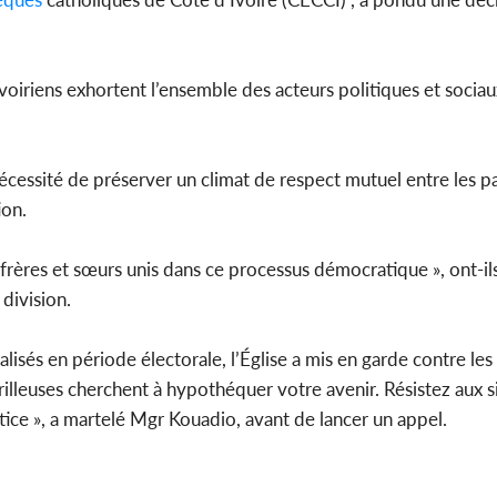
voiriens exhortent l’ensemble des acteurs politiques et socia
Côte d'Ivo
2026, le di
du P
 nécessité de préserver un climat de respect mutuel entre les pa
ion.
frères et sœurs unis dans ce processus démocratique », ont-ils
division.
lisés en période électorale, l’Église a mis en garde contre l
illeuses cherchent à hypothéquer votre avenir. Résistez aux s
ustice », a martelé Mgr Kouadio, avant de lancer un appel.