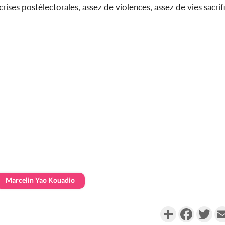
ises postélectorales, assez de violences, assez de vies sacrifié
Marcelin Yao Kouadio
Partager
Faceboo
Twi