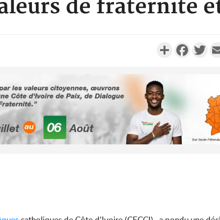
aleurs de fraternité e
Partager
Faceboo
Twi
Côte d'I
tragiques
ayant fa
Cameroun
séparatist
Mindef d
êques
catholiques de Côte d’Ivoire (CECCI) , a pondu une décl