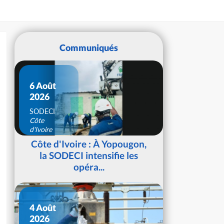
Communiqués
6 Août
2026
SODECI
Côte
d'Ivoire
Côte d'Ivoire : À Yopougon,
la SODECI intensifie les
opéra...
4 Août
2026