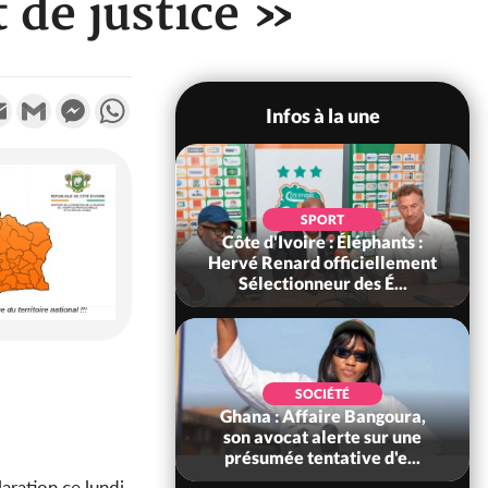
t de justice »
k
tter
Email
Gmail
Messenger
WhatsApp
Infos à la une
POLITIQUE
SPORT
voire : Violences
Côte d'Ivoire : Éléphants :
 à Kossandji (Mé)
Hervé Renard officiellement
it 03 morts, A...
Sélectionneur des É...
POLITIQUE
SOCIÉTÉ
 : 5 combattants
Ghana : Affaire Bangoura,
es neutralisés, le
son avocat alerte sur une
ément les rum...
présumée tentative d'e...
aration ce lundi