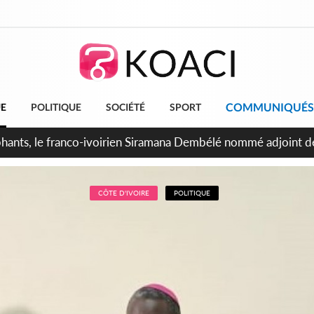
COMMUNIQUÉS
UE
POLITIQUE
SOCIÉTÉ
SPORT
ttants séparatistes neutralisés, le Mindef dément les rumeurs
CÔTE D'IVOIRE
POLITIQUE