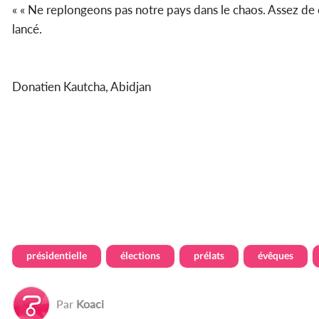
« « Ne replongeons pas notre pays dans le chaos. Assez de cr
lancé.
Donatien Kautcha, Abidjan
présidentielle
élections
prélats
évêques
Par
Koaci