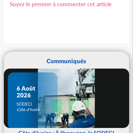
Soyez le premier à commenter cet article
Communiqués
6 Août
2026
SODECI
Côte d'Ivoire
Côte d'Ivoire : À Yopougon, la SODECI