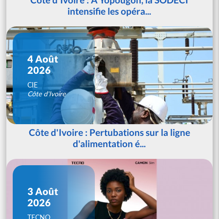
intensifie les opéra...
4 Août
2026
CIE
Côte d'Ivoire
Côte d'Ivoire : Pertubations sur la ligne
d'alimentation é...
3 Août
2026
TECNO