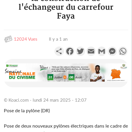
l'échangeur du carrefour
Faya
12024 Vues
Il y a 1 an
Partager
Facebook
Twitter
Email
Gmail
Messen
W
© Koaci.com - lundi 24 mars 2025 - 12:07
Pose de la pylône (DR)
Pose de deux nouveaux pylônes électriques dans le cadre de