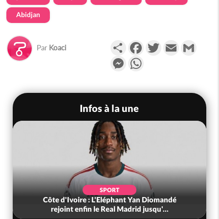
Abidjan
Partager
Facebook
Twitter
Email
Gmail
Par
Koaci
Messenger
WhatsApp
Infos à la une
SPORT
Côte d'Ivoire : L'Eléphant Yan Diomandé
rejoint enfin le Real Madrid jusqu'...