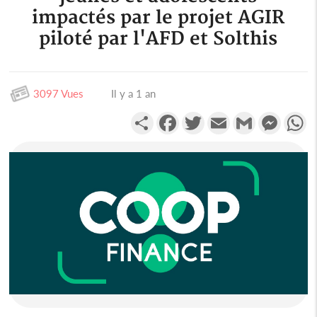
impactés par le projet AGIR
piloté par l'AFD et Solthis
3097 Vues
Il y a 1 an
Partager
Facebook
Twitter
Email
Gmail
Messen
W