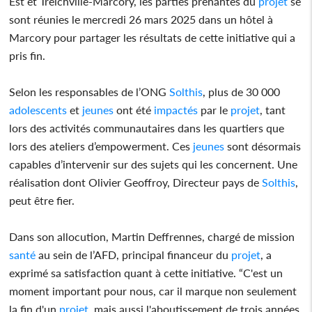
Est et Treichville-Marcory, les parties prenantes du
projet
se
sont réunies le mercredi 26 mars 2025 dans un hôtel à
Marcory pour partager les résultats de cette initiative qui a
pris fin.
Selon les responsables de l’ONG
Solthis
, plus de 30 000
adolescents
et
jeunes
ont été
impactés
par le
projet
, tant
lors des activités communautaires dans les quartiers que
lors des ateliers d’empowerment. Ces
jeunes
sont désormais
capables d’intervenir sur des sujets qui les concernent. Une
réalisation dont Olivier Geoffroy, Directeur pays de
Solthis
,
peut être fier.
Dans son allocution, Martin Deffrennes, chargé de mission
santé
au sein de l’AFD, principal financeur du
projet
, a
exprimé sa satisfaction quant à cette initiative. “C'est un
moment important pour nous, car il marque non seulement
la fin d'un
projet
, mais aussi l'aboutissement de trois années