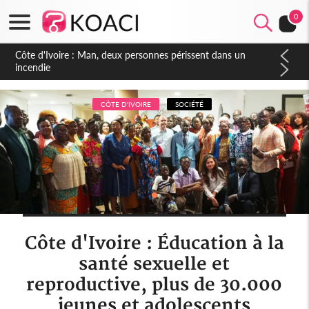
0
Côte d'Ivoire : Séileu, la célébration de la fête nationale
transformée en vaste campagne contre les produits
dépigmentants dangereux
CÔTE D'IVOIRE
SOCIÉTÉ
Côte d'Ivoire : Éducation à la
santé sexuelle et
reproductive, plus de 30.000
jeunes et adolescents