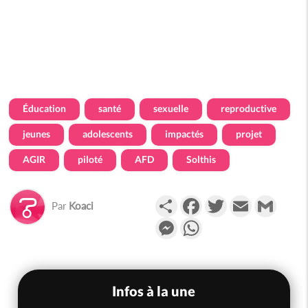
Éducation
santé
sexuelle
reproductive
jeunes
adolescents
impactés
projet
AGIR
piloté
AFD
Solthis
Partager
Facebook
Twitter
Email
Gmail
Par
Koaci
Messenger
WhatsApp
Infos à la une