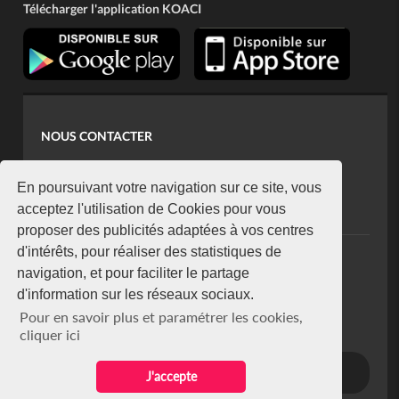
Télécharger l'application KOACI
NOUS CONTACTER
contact@koaci.com
koaci@yahoo.fr
En poursuivant votre navigation sur ce site, vous
+225 07 08 85 52 93
acceptez l'utilisation de Cookies pour vous
proposer des publicités adaptées à vos centres
d'intérêts, pour réaliser des statistiques de
NEWSLETTER
navigation, et pour faciliter le partage
Restez connecté via notre newsletter
d'information sur les réseaux sociaux.
S'abonner
Pour en savoir plus et paramétrer les cookies,
Se désabonner
cliquer ici
J'accepte