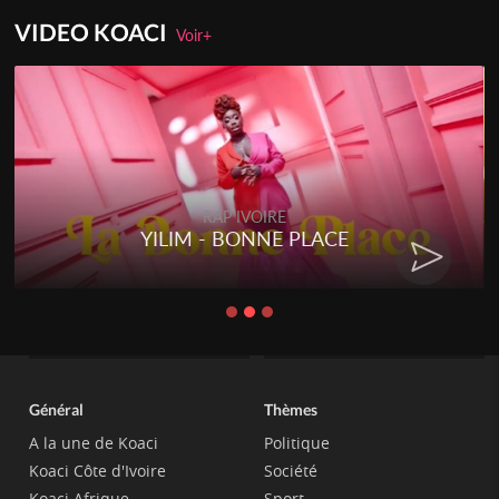
VIDEO KOACI
Voir+
RAP IVOIRE
YILIM - BONNE PLACE
Général
Thèmes
A la une de Koaci
Politique
Koaci Côte d'Ivoire
Société
Koaci Afrique
Sport