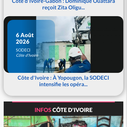
Côte d'Ivoire-Gabon : Dominique Ouattara
reçoit Zita Oligu...
6 Août
2026
SODECI
Côte d'Ivoire
Côte d'Ivoire : À Yopougon, la SODECI
intensifie les opéra...
INFOS
CÔTE D'IVOIRE