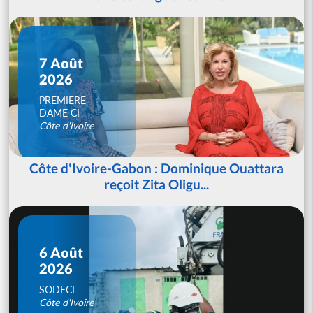
7 Août
2026
PREMIERE
DAME CI
Côte d'Ivoire
Côte d'Ivoire-Gabon : Dominique Ouattara
reçoit Zita Oligu...
6 Août
2026
SODECI
Côte d'Ivoire