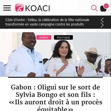
0
Côte d'Ivoire : Séileu, la célébration de la fête nationale
transformée en vaste campagne contre les produits
dépigmentants dangereux
GABON
POLITIQUE
Gabon : Oligui sur le sort de
Sylvia Bongo et son fils :
«Ils auront droit à un procès
équitable»