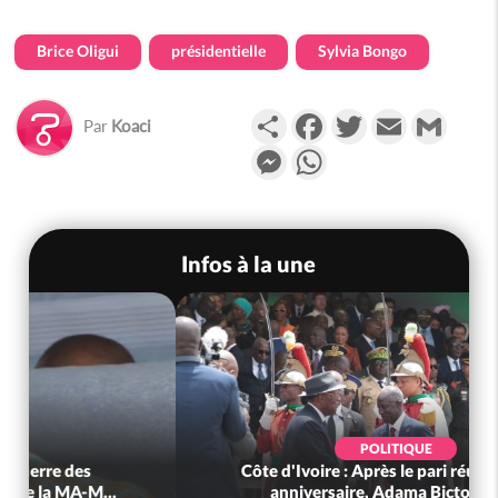
Brice Oligui
présidentielle
Sylvia Bongo
Partager
Facebook
Twitter
Email
Gmail
Par
Koaci
Messenger
WhatsApp
Infos à la une
POLITIQUE
Côte d'Ivoire : Après le pari réussi du 66e
anniversaire, Adama Bictogo : «...