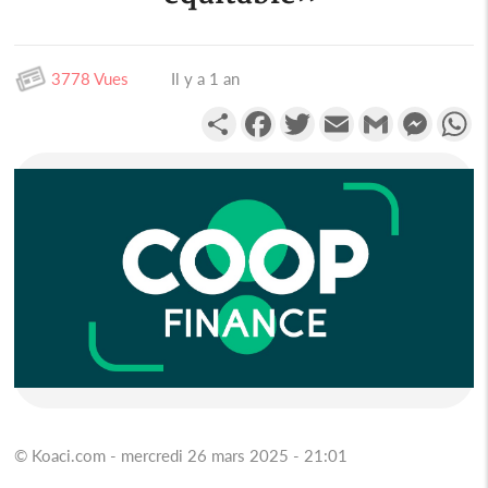
3778 Vues
Il y a 1 an
Partager
Facebook
Twitter
Email
Gmail
Messen
W
© Koaci.com - mercredi 26 mars 2025 - 21:01