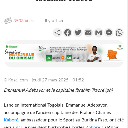
3503 Vues
Il y a 1 an
Partager
Facebook
Twitter
Email
Gmail
Messen
W
© Koaci.com - jeudi 27 mars 2025 - 01:52
Emmanuel Adebayor et le capitaine Ibrahim Traoré (ph)
L'ancien international Togolais, Emmanuel Adebayor,
accompagné de l'ancien capitaine des Étalons Charles
Kaboré
, ambassadeur pour le Sport au Burkina Faso, ont été
reçus par le président burkinabè Charles
Kaboré
au Palais