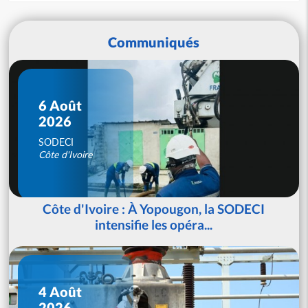
Communiqués
6 Août
2026
SODECI
Côte d'Ivoire
Côte d'Ivoire : À Yopougon, la SODECI
intensifie les opéra...
4 Août
2026