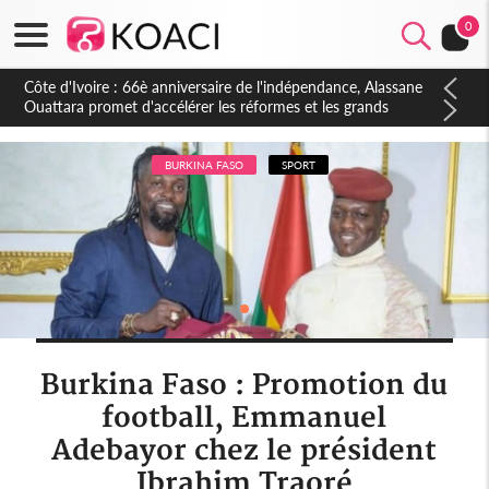
0
Côte d'Ivoire : À Abidjan, Amadou Oury Bah admire le modèle
ivoirien et veut s'en inspirer pour accélérer le développement
de la Guinée
BURKINA FASO
SPORT
Burkina Faso : Promotion du
football, Emmanuel
Adebayor chez le président
Ibrahim Traoré