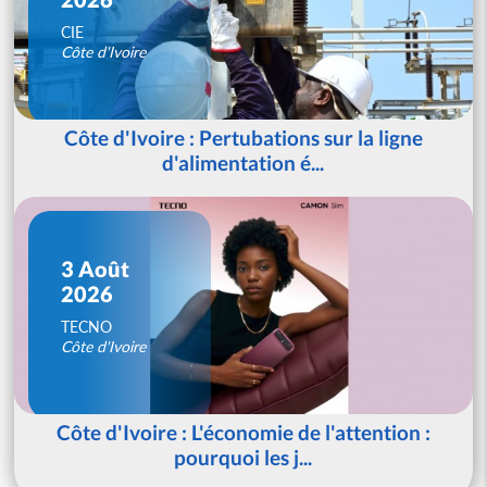
CIE
Côte d'Ivoire
Côte d'Ivoire : Pertubations sur la ligne
d'alimentation é...
3 Août
2026
TECNO
Côte d'Ivoire
Côte d'Ivoire : L'économie de l'attention :
pourquoi les j...