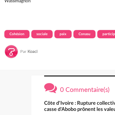
Wassimagnon
Cohésion
sociale
paix
Conasu
partici
Par
Koaci
0 Commentaire(s)
Côte d'Ivoire : Rupture collecti
casse d'Abobo prônent les valeu