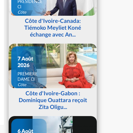
PRESIDENCE
CI
Côte
d'Ivoire
Côte d'Ivoire-Canada:
Tiémoko Meyliet Koné
échange avec An...
7 Août
2026
PREMIERE
DAME CI
Côte
d'Ivoire
Côte d'Ivoire-Gabon :
Dominique Ouattara reçoit
Zita Oligu...
6 Août