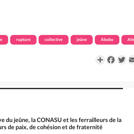
pe
rupture
collective
jeûne
Abobo
Afe
Partager
Faceboo
Twi
ve du jeûne, la CONASU et les ferrailleurs de la
rs de paix, de cohésion et de fraternité