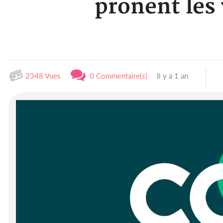
prônent les 
2348 Vues
0 Commentaire(s)
Il y a 1 an