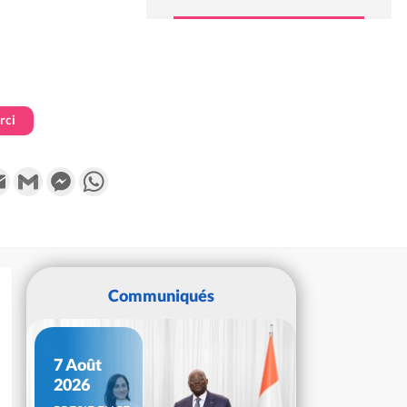
rci
k
tter
Email
Gmail
Messenger
WhatsApp
Communiqués
7 Août
2026