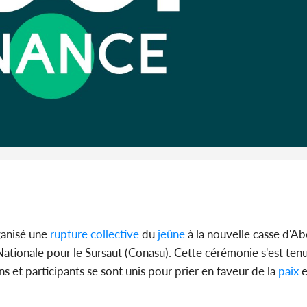
BAH Ouma
du conse
Côte d'Ivo
plusieurs
fourri
ganisé une
rupture
collective
du
jeûne
à la nouvelle casse d'A
Nationale pour le Sursaut (Conasu). Cette cérémonie s'est ten
et participants se sont unis pour prier en faveur de la
paix
e