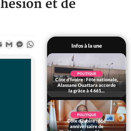
ohésion et de
k
tter
Email
Gmail
Messenger
WhatsApp
Infos à la une
SOCIÉTÉ
POLITIQUE
voire : Ouattara
Côte d'Ivoire : Fête nationale,
 sanctions contre
Alassane Ouattara accorde
erpissements i...
la grâce à 4 661...
POLITIQUE
Côte d'Ivoire : 66è
POLITIQUE
 Décès à 86 ans de
anniversaire de