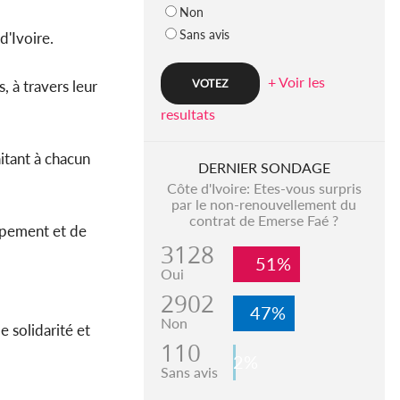
Non
Sans avis
d'Ivoire.
+ Voir les
rs, à travers leur
resultats
tant à chacun
DERNIER SONDAGE
Côte d'Ivoire: Etes-vous surpris
par le non-renouvellement du
contrat de Emerse Faé ?
oppement et de
3128
51%
Oui
2902
47%
Non
de solidarité et
110
2%
Sans avis