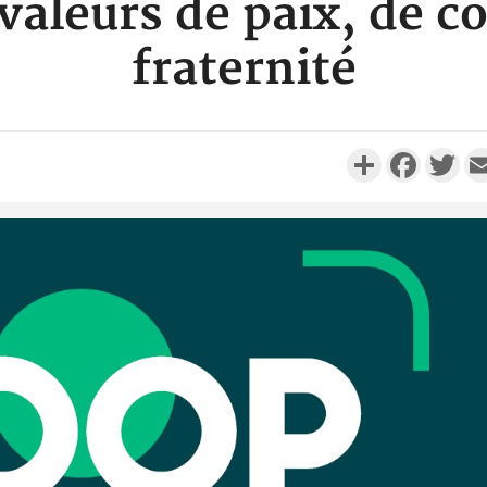
valeurs de paix, de c
fraternité
Partager
Faceboo
Twi
Côte d'I
promet des
les dégu
Cameroun :