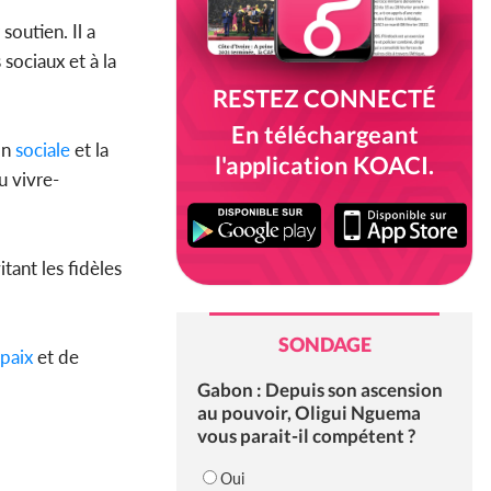
soutien. Il a
sociaux et à la
RESTEZ CONNECTÉ
En téléchargeant
on
sociale
et la
l'application KOACI.
u vivre-
tant les fidèles
SONDAGE
paix
et de
Gabon : Depuis son ascension
au pouvoir, Oligui Nguema
vous parait-il compétent ?
Oui