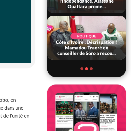
rou Sanda pilier
l'indépendance, Alassane
il constituti...
Ouattara prome...
SOCIÉTÉ
POLITIQUE
ire : Indépendance,
Côte d'Ivoire : Décrispation ?
 véhicules mis en
Mamadou Traoré ex
ère pour con...
conseiller de Soro a recou...
bobo, en
ue dans une
t de l'unité en