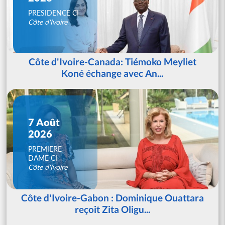
PRESIDENCE CI
Côte d'Ivoire
Côte d'Ivoire-Canada: Tiémoko Meyliet
Koné échange avec An...
7 Août
2026
PREMIERE
DAME CI
Côte d'Ivoire
Côte d'Ivoire-Gabon : Dominique Ouattara
reçoit Zita Oligu...