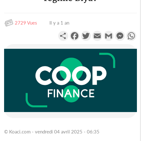
2729 Vues
Il y a 1 an
Partager
Facebook
Twitter
Email
Gmail
Messen
W
© Koaci.com - vendredi 04 avril 2025 - 06:35