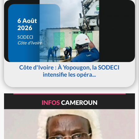
6 Août
2026
SODECI
Côte d'Ivoire
Côte d'Ivoire : À Yopougon, la SODECI
intensifie les opéra...
INFOS
CAMEROUN