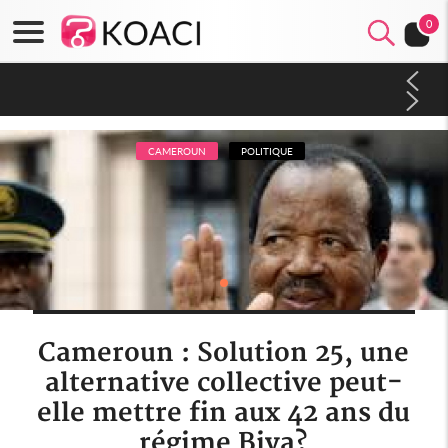
0
Côte d'Ivoire : Séileu, la célébration de la fête nationale
transformée en vaste campagne contre les produits
dépigmentants dangereux
CAMEROUN
POLITIQUE
Cameroun : Solution 25, une
alternative collective peut-
elle mettre fin aux 42 ans du
régime Biya?