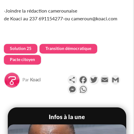
-Joindre la rédaction camerounaise
de Koaci au 237 691154277-ou cameroun@koaci.com
Solution 25
Transition démocratique
Pacte citoyen
Partager
Facebook
Twitter
Email
Gmail
Par
Koaci
Messenger
WhatsApp
Infos à la une