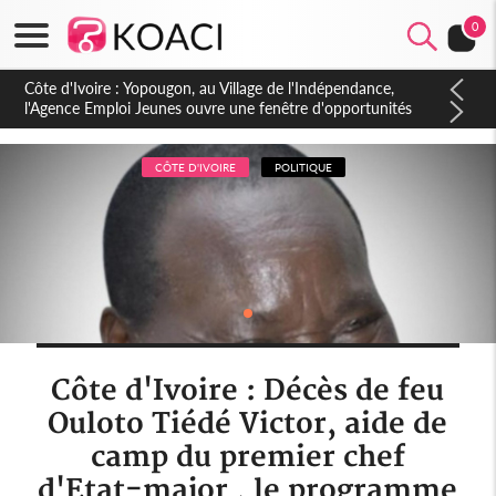
0
Côte d'Ivoire : CHU de Treichville, après la fronde, les agents
contractuels obtiennent un accord avec la direction sur les
arriérés du SMIG 2023
CÔTE D'IVOIRE
POLITIQUE
Côte d'Ivoire : Décès de feu
Ouloto Tiédé Victor, aide de
camp du premier chef
d'Etat-major , le programme