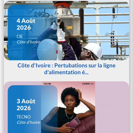
4 Août
2026
CIE
Côte d'Ivoire
Côte d'Ivoire : Pertubations sur la ligne
d'alimentation é...
3 Août
2026
TECNO
Côte d'Ivoire