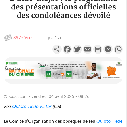
des présentations officielles
des condoléances dévoilé
3975 Vues
Il y a 1 an
Partager
Facebook
Twitter
Email
Gmail
Messen
W
© Koaci.com - vendredi 04 avril 2025 - 08:26
Feu
Ouloto Tiédé Victor
(DR
)
Le Comité d’Organisation des obsèques de feu
Ouloto Tiédé