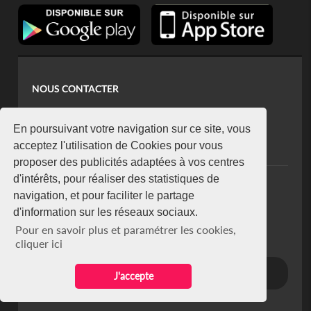
NOUS CONTACTER
contact@koaci.com
koaci@yahoo.fr
En poursuivant votre navigation sur ce site, vous
+225 07 08 85 52 93
acceptez l'utilisation de Cookies pour vous
proposer des publicités adaptées à vos centres
d'intérêts, pour réaliser des statistiques de
NEWSLETTER
navigation, et pour faciliter le partage
Restez connecté via notre newsletter
d'information sur les réseaux sociaux.
S'abonner
Pour en savoir plus et paramétrer les cookies,
Se désabonner
cliquer ici
J'accepte