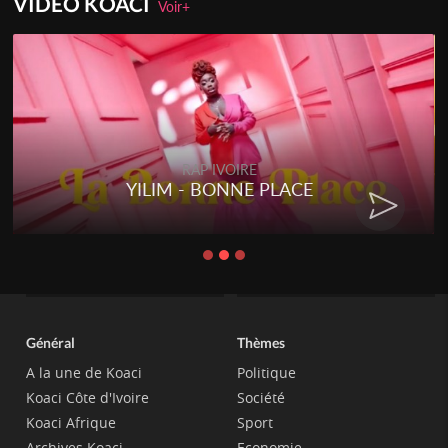
VIDEO KOACI
Voir+
RAP IVOIRE
YILIM - BONNE PLACE
Général
Thèmes
A la une de Koaci
Politique
Koaci Côte d'Ivoire
Société
Koaci Afrique
Sport
Archives Koaci
Economie