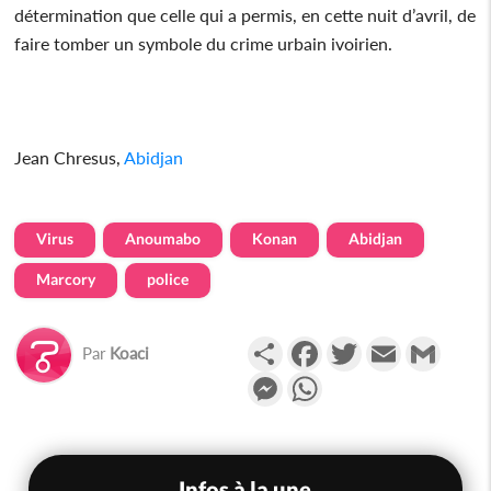
détermination que celle qui a permis, en cette nuit d’avril, de
faire tomber un symbole du crime urbain ivoirien.
Jean Chresus,
Abidjan
Virus
Anoumabo
Konan
Abidjan
Marcory
police
Partager
Facebook
Twitter
Email
Gmail
Par
Koaci
Messenger
WhatsApp
Infos à la une