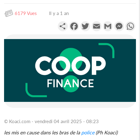
6179 Vues
Il y a 1 an
Partager
Facebook
Twitter
Email
Gmail
Messen
W
© Koaci.com - vendredi 04 avril 2025 - 08:23
les mis en cause dans les bras de la
police
(Ph Koaci)