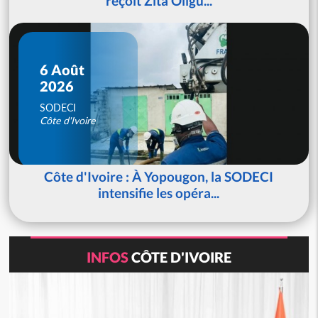
reçoit Zita Oligu...
6 Août
2026
SODECI
Côte d'Ivoire
Côte d'Ivoire : À Yopougon, la SODECI
intensifie les opéra...
INFOS
CÔTE D'IVOIRE