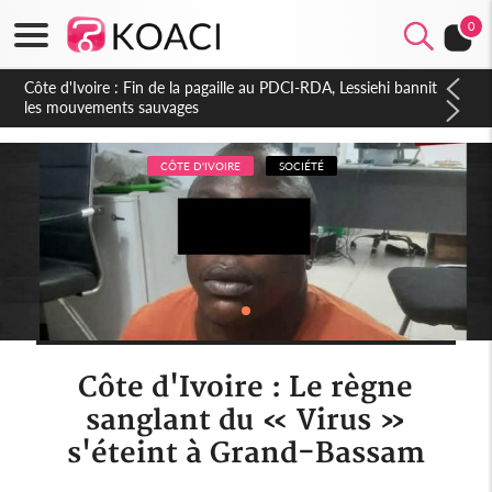
0
Côte d'Ivoire : Ouattara promet des sanctions contre les
déguerpissements illégaux
CÔTE D'IVOIRE
SOCIÉTÉ
Côte d'Ivoire : Le règne
sanglant du « Virus »
s'éteint à Grand-Bassam