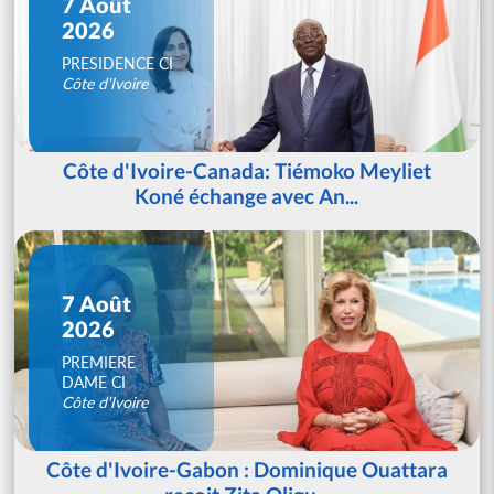
7 Août
2026
PRESIDENCE CI
Côte d'Ivoire
Côte d'Ivoire-Canada: Tiémoko Meyliet
Koné échange avec An...
7 Août
2026
PREMIERE
DAME CI
Côte d'Ivoire
Côte d'Ivoire-Gabon : Dominique Ouattara