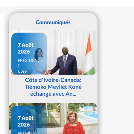
Communiqués
7 Août
2026
PRESIDENCE
CI
Côte
d'Ivoire
Côte d'Ivoire-Canada:
Tiémoko Meyliet Koné
échange avec An...
7 Août
2026
PREMIERE