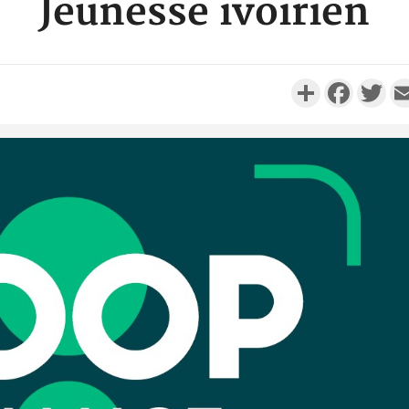
Jeunesse ivoirien
Partager
Faceboo
Twi
Côte d'Ivo
réussi du
Adama 
Côte 
anni
l'Indépend
Dé