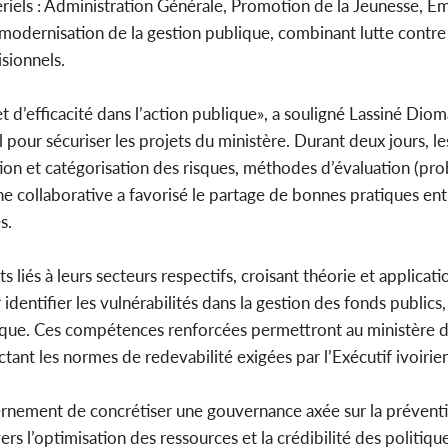
riels : Administration Générale, Promotion de la Jeunesse, E
de modernisation de la gestion publique, combinant lutte contre
sionnels.
 d’efficacité dans l’action publique», a souligné Lassiné Dio
l pour sécuriser les projets du ministère. Durant deux jours, l
on et catégorisation des risques, méthodes d’évaluation (prob
 collaborative a favorisé le partage de bonnes pratiques ent
s.
 liés à leurs secteurs respectifs, croisant théorie et applicati
r identifier les vulnérabilités dans la gestion des fonds public
ique. Ces compétences renforcées permettront au ministère d
ant les normes de redevabilité exigées par l’Exécutif ivoirien
rnement de concrétiser une gouvernance axée sur la prévent
rs l’optimisation des ressources et la crédibilité des politiqu