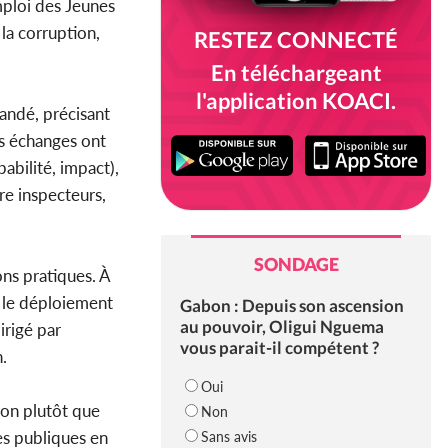
mploi des Jeunes
 la corruption,
RESTEZ CONNECTÉ
En téléchargeant
l'application KOACI.
mandé, précisant
es échanges ont
abilité, impact),
re inspecteurs,
SONDAGE
ons pratiques. À
s, le déploiement
Gabon : Depuis son ascension
au pouvoir, Oligui Nguema
irigé par
vous parait-il compétent ?
.
Oui
ion plutôt que
Non
es publiques en
Sans avis