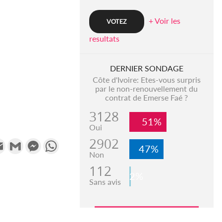
+ Voir les
resultats
DERNIER SONDAGE
Côte d'Ivoire: Etes-vous surpris
par le non-renouvellement du
contrat de Emerse Faé ?
3128
51%
Oui
2902
k
tter
Email
Gmail
Messenger
WhatsApp
47%
Non
112
2%
Sans avis