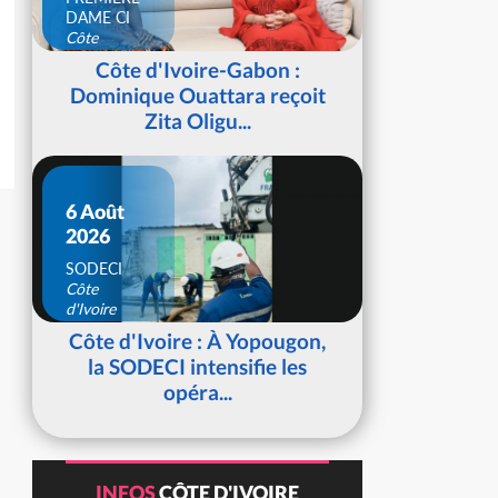
DAME CI
Côte
d'Ivoire
Côte d'Ivoire-Gabon :
Dominique Ouattara reçoit
Zita Oligu...
6 Août
2026
SODECI
Côte
d'Ivoire
Côte d'Ivoire : À Yopougon,
la SODECI intensifie les
opéra...
INFOS
CÔTE D'IVOIRE