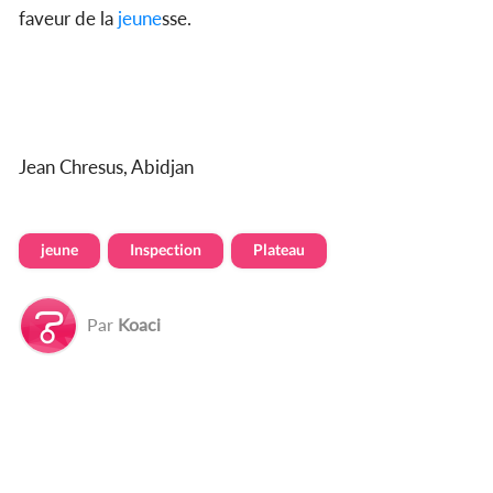
faveur de la
jeune
sse.
Jean Chresus, Abidjan
jeune
Inspection
Plateau
Par
Koaci