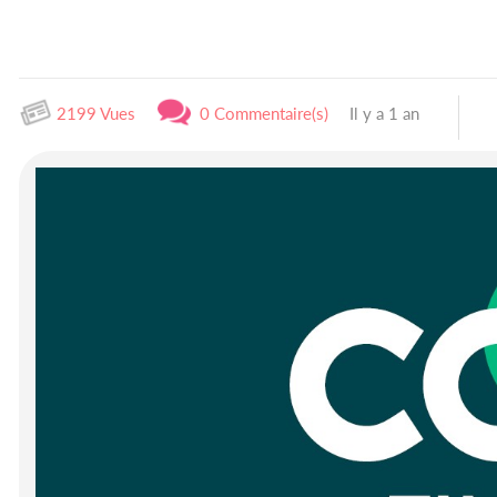
2199 Vues
0 Commentaire(s)
Il y a 1 an