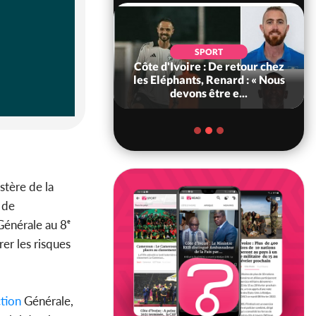
SOCIÉTÉ
SPORT
voire : MIRAH, la
Côte d'Ivoire : De retour chez
des communiqués
les Eléphants, Renard : « Nous
ie entre la MA-M...
devons être e...
stère de la
 de
énérale au 8ᵉ
rer les risques
tion
Générale,