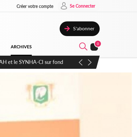
Se Connecter
Créer votre compte
S'abonner
0
ARCHIVES
atique plus apaisé