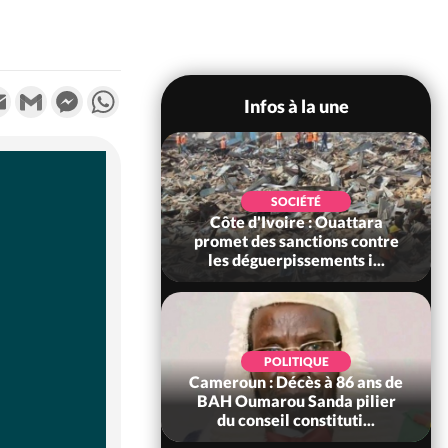
k
tter
Email
Gmail
Messenger
WhatsApp
Infos à la une
POLITIQUE
SOCIÉTÉ
ire : Après le pari
Côte d'Ivoire : Ouattara
 66e anniversaire,
promet des sanctions contre
Bictogo : «...
les déguerpissements i...
POLITIQUE
d'Ivoire : 66e
POLITIQUE
versaire de
Cameroun : Décès à 86 ans de
ance, les Forces de
BAH Oumarou Sanda pilier
fense e...
du conseil constituti...