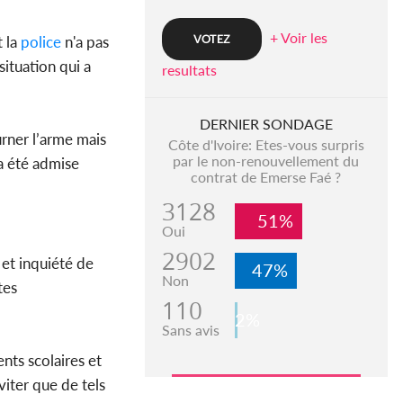
+ Voir les
 la
police
n'a pas
situation qui a
resultats
DERNIER SONDAGE
urner l’arme mais
Côte d'Ivoire: Etes-vous surpris
par le non-renouvellement du
 a été admise
contrat de Emerse Faé ?
3128
51%
Oui
2902
 et inquiété de
47%
Non
tes
110
2%
Sans avis
nts scolaires et
iter que de tels