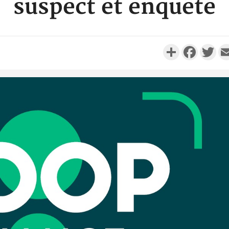
suspect et enquête
Partager
Faceboo
Twi
Côte d'I
promet des
les dégu
Côte d'Ivoi
Alassane 
la gr