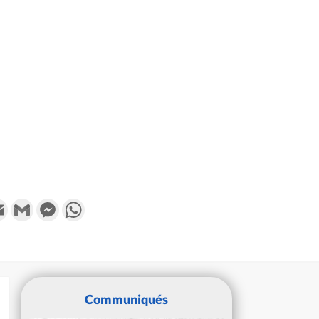
k
tter
Email
Gmail
Messenger
WhatsApp
Communiqués