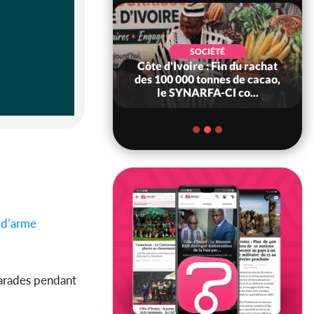
POLITIQUE
d'Ivoire : 66è
SOCIÉTÉ
versaire de
Côte d'Ivoire : Fin du rachat
ndance, Alassane
des 100 000 tonnes de cacao,
ara prome...
le SYNARFA-CI co...
 d’arme
marades pendant