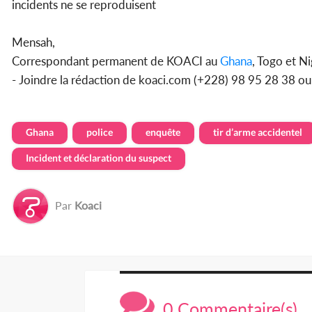
incidents ne se reproduisent
Mensah,
Correspondant permanent de KOACI au
Ghana
, Togo et Ni
- Joindre la rédaction de koaci.com (+228) 98 95 28 38 o
Ghana
police
enquête
tir d’arme accidentel
Incident et déclaration du suspect
Par
Koaci
0 Commentaire(s)