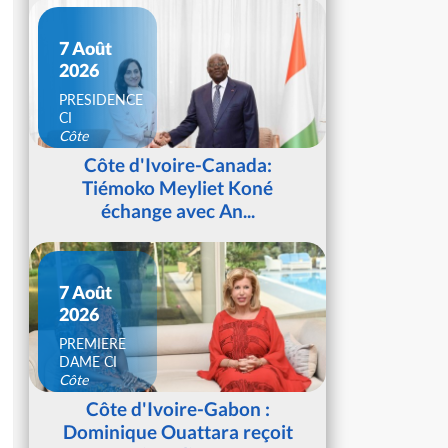
7 Août
2026
PRESIDENCE
CI
Côte
d'Ivoire
Côte d'Ivoire-Canada:
Tiémoko Meyliet Koné
échange avec An...
7 Août
2026
PREMIERE
DAME CI
Côte
d'Ivoire
Côte d'Ivoire-Gabon :
Dominique Ouattara reçoit