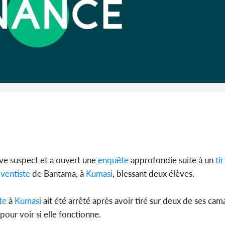
Côte 
anni
l'indépe
Ouatt
ève suspect et a ouvert une
enquête
approfondie suite à un
tir
ventiste
de Bantama, à
Kumasi
, blessant deux élèves.
te
à
Kumasi
ait été arrêté après avoir tiré sur deux de ses ca
pour voir si elle fonctionne.