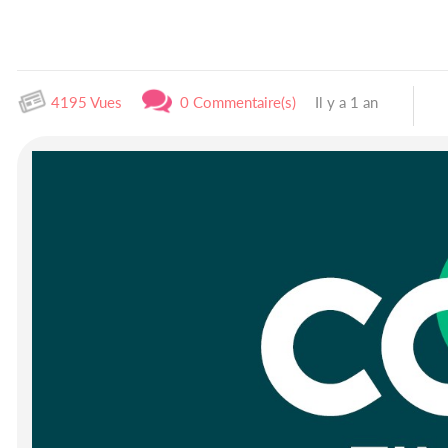
4195 Vues
0 Commentaire(s)
Il y a 1 an