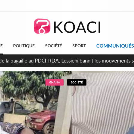
COMMUNIQUÉS
UE
POLITIQUE
SOCIÉTÉ
SPORT
attara promet des sanctions contre les déguerpissements illég
GHANA
SOCIÉTÉ