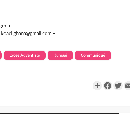
geria
u koaci.ghana@gmail.com –
Lycée Adventiste
Kumasi
Communiqué
Partager
Faceboo
Twi