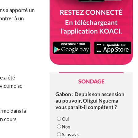
ans a apporté un
RESTEZ CONNECTÉ
ontrer à un
En téléchargeant
l'application KOACI.
e a été
SONDAGE
 victime se
Gabon : Depuis son ascension
au pouvoir, Oligui Nguema
vous parait-il compétent ?
arme dans la
n cours.
Oui
Non
Sans avis