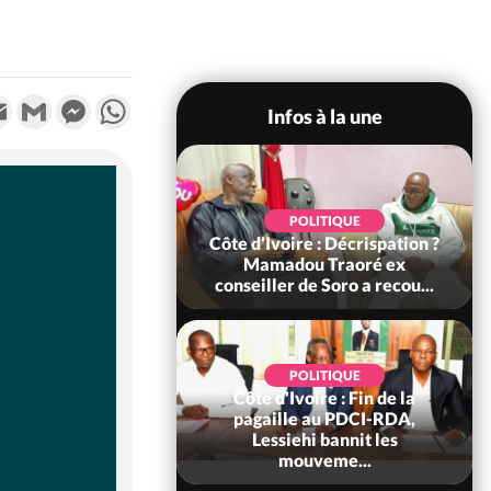
k
tter
Email
Gmail
Messenger
WhatsApp
Infos à la une
SOCIÉTÉ
POLITIQUE
voire : Ouattara
Côte d'Ivoire : Décrispation ?
 sanctions contre
Mamadou Traoré ex
erpissements i...
conseiller de Soro a recou...
POLITIQUE
Côte d'Ivoire : Fin de la
POLITIQUE
re : Fête nationale,
pagaille au PDCI-RDA,
Ouattara accorde
Lessiehi bannit les
âce à 4 661...
mouveme...