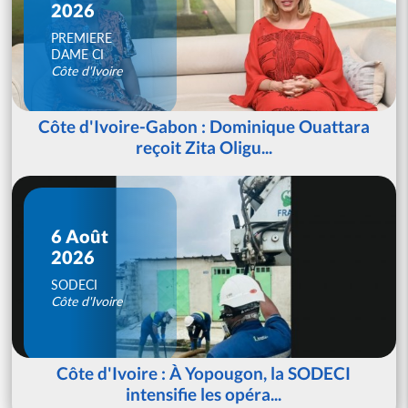
2026
PREMIERE
DAME CI
Côte d'Ivoire
Côte d'Ivoire-Gabon : Dominique Ouattara
reçoit Zita Oligu...
6 Août
2026
SODECI
Côte d'Ivoire
Côte d'Ivoire : À Yopougon, la SODECI
intensifie les opéra...