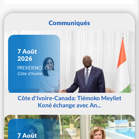
Communiqués
7 Août
2026
PRESIDENCE CI
Côte d'Ivoire
Côte d'Ivoire-Canada: Tiémoko Meyliet
Koné échange avec An...
7 Août