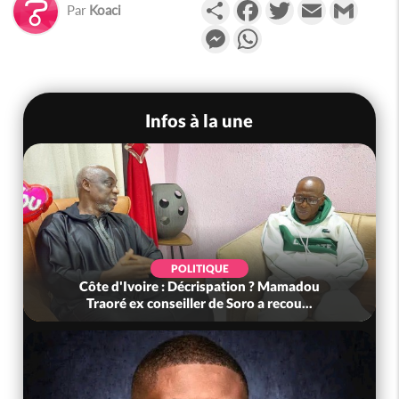
Partager
Facebook
Twitter
Email
Gmail
Par
Koaci
Messenger
WhatsApp
Infos à la une
POLITIQUE
Côte d'Ivoire : Décrispation ? Mamadou
Traoré ex conseiller de Soro a recou...