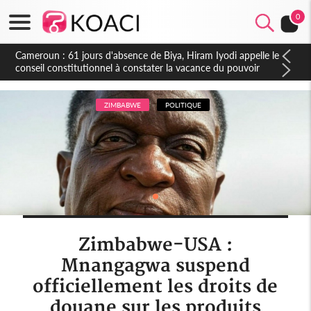
0
Côte d'Ivoire : Fin de la pagaille au PDCI-RDA, Lessiehi bannit
les mouvements sauvages
ZIMBABWE
POLITIQUE
Zimbabwe-USA :
Mnangagwa suspend
officiellement les droits de
douane sur les produits