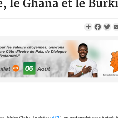
e, le Ghana et le Burk
Partager
Faceboo
Twi
Côte d'I
promet des
les dégu
Côte d'Ivoi
Alassane 
la gr
e, Africa Global Logistics (
AGL
), en partenariat avec Antrak A