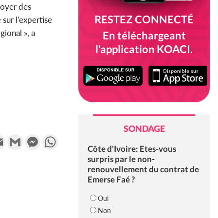
loyer des
RESTEZ CONNECTÉ
sur l’expertise
ional », a
En téléchargeant
l'application KOACI.
SONDAGE
k
tter
Email
Gmail
Messenger
WhatsApp
Côte d'Ivoire: Etes-vous
surpris par le non-
renouvellement du contrat de
Emerse Faé ?
Oui
Non