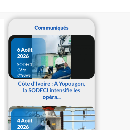
Communiqués
6 Août
2026
SODECI
Côte
d'Ivoire
Côte d'Ivoire : À Yopougon,
la SODECI intensifie les
opéra...
4 Août
2026