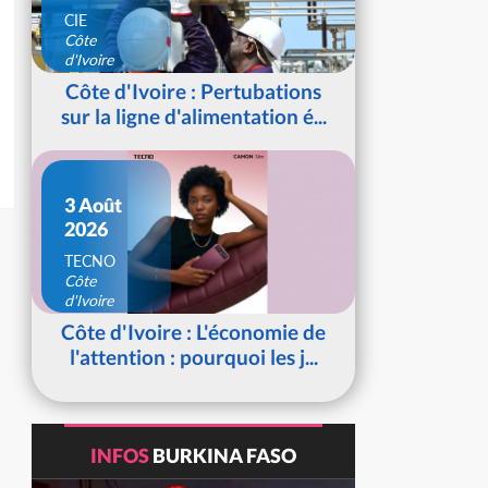
CIE
Côte
d'Ivoire
Côte d'Ivoire : Pertubations
sur la ligne d'alimentation é...
3 Août
2026
TECNO
Côte
d'Ivoire
Côte d'Ivoire : L'économie de
l'attention : pourquoi les j...
INFOS
BURKINA FASO