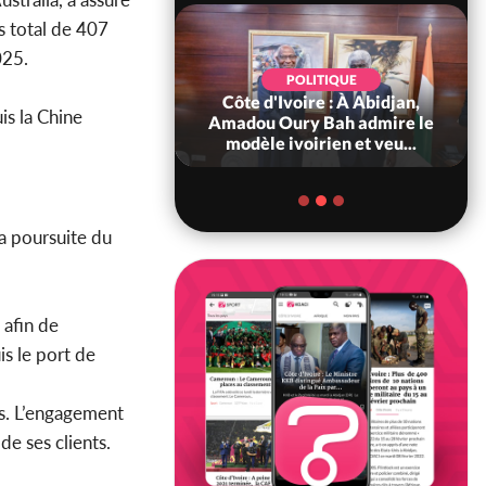
s total de 407
025.
POLITIQUE
d'Ivoire : 66è
POLITIQUE
versaire de
Côte d'Ivoire : À Abidjan,
is la Chine
ndance, Alassane
Amadou Oury Bah admire le
ara prome...
modèle ivoirien et veu...
la poursuite du
 afin de
s le port de
es. L’engagement
de ses clients.