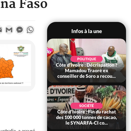
ina Faso
k
tter
Email
Gmail
Messenger
WhatsApp
Infos à la une
SOCIÉTÉ
POLITIQUE
voire : Ouattara
Côte d'Ivoire : Décrispation ?
 sanctions contre
Mamadou Traoré ex
erpissements i...
conseiller de Soro a recou...
POLITIQUE
SOCIÉTÉ
re : Fête nationale,
Côte d'Ivoire : Fin du rachat
Ouattara accorde
des 100 000 tonnes de cacao,
âce à 4 661...
le SYNARFA-CI co...
ustralia, a assuré