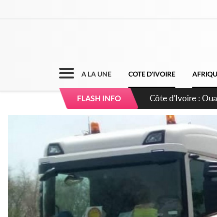
A LA UNE
COTE D'IVOIRE
AFRIQ
Côte d'Ivoire : 66è
FLASH INFO
grands investissem