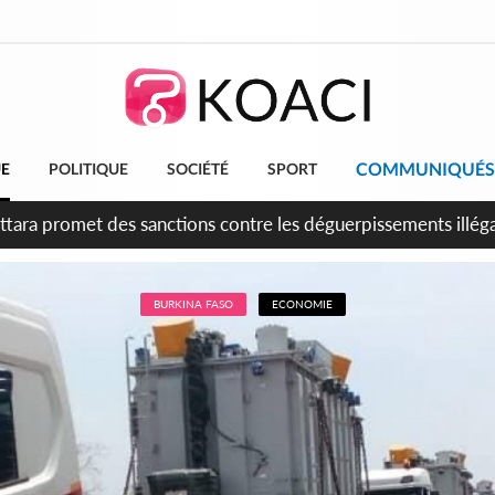
COMMUNIQUÉS
UE
POLITIQUE
SOCIÉTÉ
SPORT
 anniversaire de l'indépendance, Alassane Ouattara promet d'a
ents pour une nation plus forte et plus prospère
BURKINA FASO
ECONOMIE