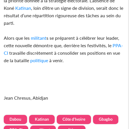
la priorité donnée à la stratégie électorale. L’absence de
Koné
Katinan
, loin d’être un signe de division, serait donc le
résultat d’une répartition rigoureuse des tâches au sein du
parti.
Alors que les
militant
s se préparent à célébrer leur leader,
cette nouvelle démontre que, derrière les festivités, le
PPA-
CI
travaille discrètement à consolider ses positions en vue
de la bataille
politique
à venir.
Jean Chresus, Abidjan
Dabou
Katinan
Côte d'Ivoire
Gbagbo