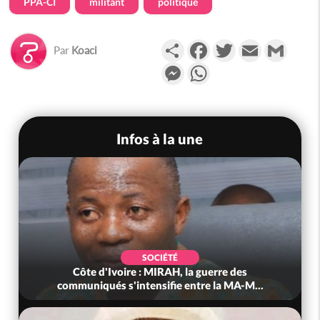
PPA-CI
militant
politique
Partager
Facebook
Twitter
Email
Gmail
Par
Koaci
Messenger
WhatsApp
Infos à la une
SOCIÉTÉ
Côte d'Ivoire : MIRAH, la guerre des
communiqués s'intensifie entre la MA-M...