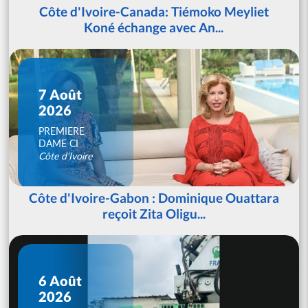
Côte d'Ivoire-Canada: Tiémoko Meyliet
Koné échange avec An...
7 Août
2026
PREMIERE
DAME CI
Côte d'Ivoire
Côte d'Ivoire-Gabon : Dominique Ouattara
reçoit Zita Oligu...
6 Août
2026