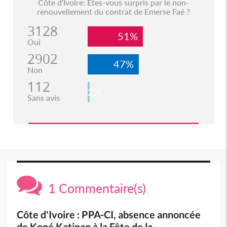
Côte d'Ivoire: Etes-vous surpris par le non-
renouvellement du contrat de Emerse Faé ?
3128
51%
Oui
2902
47%
Non
112
2%
Sans avis
1 Commentaire(s)
Côte d'Ivoire : PPA-CI, absence annoncée
de Koné Katinan à la Fête de la