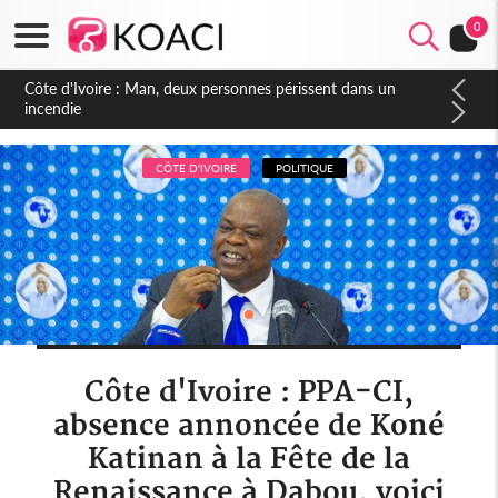
0
Côte d'Ivoire : Séileu, la célébration de la fête nationale
transformée en vaste campagne contre les produits
dépigmentants dangereux
CÔTE D'IVOIRE
POLITIQUE
Côte d'Ivoire : PPA-CI,
absence annoncée de Koné
Katinan à la Fête de la
Renaissance à Dabou, voici