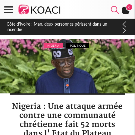
0
Côte d'Ivoire : Séileu, la célébration de la fête nationale
transformée en vaste campagne contre les produits
dépigmentants dangereux
NIGERIA
POLITIQUE
Nigeria : Une attaque armée
contre une communauté
chrétienne fait 52 morts
dans l' Etat du Plateau