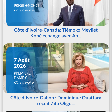
PRESIDENCE CI
Côte d'Ivoire
Côte d'Ivoire-Canada: Tiémoko Meyliet
Koné échange avec An...
7 Août
2026
PREMIERE
DAME CI
Côte d'Ivoire
Côte d'Ivoire-Gabon : Dominique Ouattara
reçoit Zita Oligu...