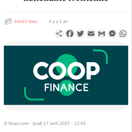
16665 Vues
Il y a 1 an
Partager
Facebook
Twitter
Email
Gmail
Messen
W
© Koaci.com - jeudi 17 avril 2025 - 12:43