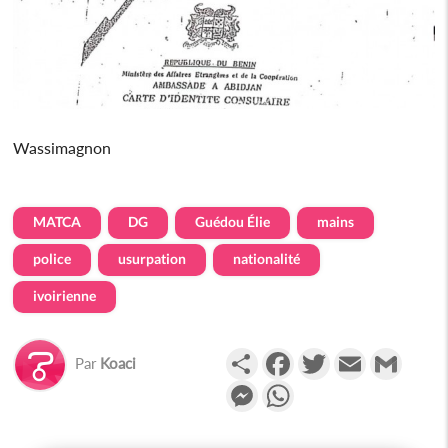
Wassimagnon
MATCA
DG
Guédou Élie
mains
police
usurpation
nationalité
ivoirienne
Partager
Facebook
Twitter
Email
Gmail
Par
Koaci
Messenger
WhatsApp