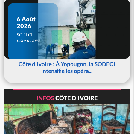
6 Août
2026
SODECI
Côte d'Ivoire
Côte d'Ivoire : À Yopougon, la SODECI
intensifie les opéra...
INFOS
CÔTE D'IVOIRE