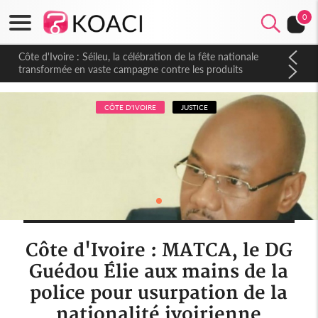
0
Côte d'Ivoire : Séileu, la célébration de la fête nationale
transformée en vaste campagne contre les produits
dépigmentants dangereux
CÔTE D'IVOIRE
JUSTICE
Côte d'Ivoire : MATCA, le DG
Guédou Élie aux mains de la
police pour usurpation de la
nationalité ivoirienne