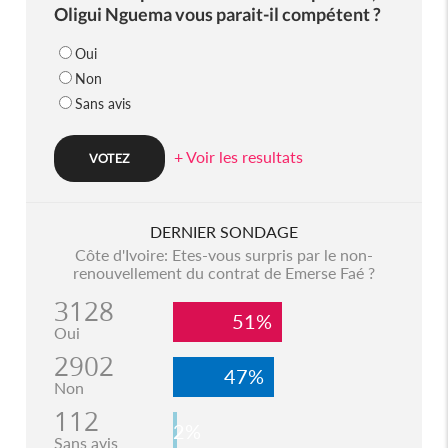
Oligui Nguema vous parait-il compétent ?
Oui
Non
Sans avis
+ Voir les resultats
DERNIER SONDAGE
Côte d'Ivoire: Etes-vous surpris par le non-
renouvellement du contrat de Emerse Faé ?
3128
51%
Oui
2902
47%
Non
112
2%
Sans avis