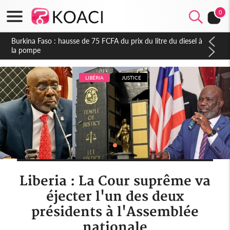
0
Cameroun : Accusé de tentative de coup d'Etat, Sani
Mouhamadou contre-attaque, la DGRE de l'ex-directeur Eko
Eko dément à son tour
LIBÉRIA
JUSTICE
Liberia : La Cour suprême va
éjecter l'un des deux
présidents à l'Assemblée
nationale