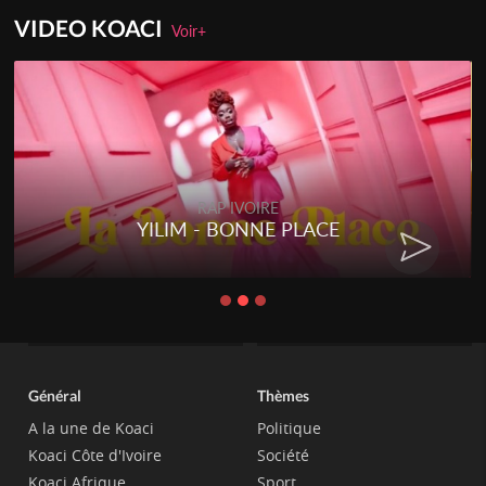
VIDEO KOACI
Voir+
RAP IVOIRE
YILIM - BONNE PLACE
Général
Thèmes
A la une de Koaci
Politique
Koaci Côte d'Ivoire
Société
Koaci Afrique
Sport