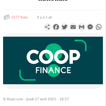
3277 Vues
Il y a 1 an
Partager
Facebook
Twitter
Email
Gmail
Messen
W
© Koaci.com - jeudi 17 avril 2025 - 18:57