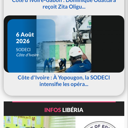
reçoit Zita Oligu...
6 Août
2026
SODECI
Côte d'Ivoire
Côte d'Ivoire : À Yopougon, la SODECI
intensifie les opéra...
INFOS
LIBÉRIA