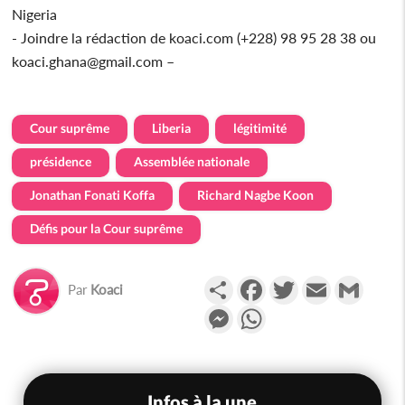
Nigeria
- Joindre la rédaction de koaci.com (+228) 98 95 28 38 ou
koaci.ghana@gmail.com –
Cour suprême
Liberia
légitimité
présidence
Assemblée nationale
Jonathan Fonati Koffa
Richard Nagbe Koon
Défis pour la Cour suprême
Partager
Facebook
Twitter
Email
Gmail
Par
Koaci
Messenger
WhatsApp
Infos à la une