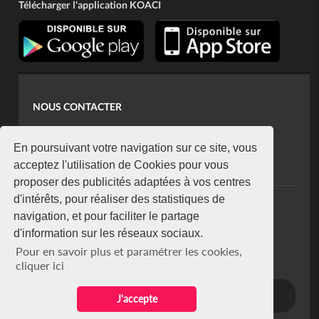
Télécharger l'application KOACI
NOUS CONTACTER
contact@koaci.com
koaci@yahoo.fr
En poursuivant votre navigation sur ce site, vous
+225 07 08 85 52 93
acceptez l'utilisation de Cookies pour vous
proposer des publicités adaptées à vos centres
d'intérêts, pour réaliser des statistiques de
NEWSLETTER
navigation, et pour faciliter le partage
Restez connecté via notre newsletter
d'information sur les réseaux sociaux.
S'abonner
Pour en savoir plus et paramétrer les cookies,
Se désabonner
cliquer ici
J'accepte