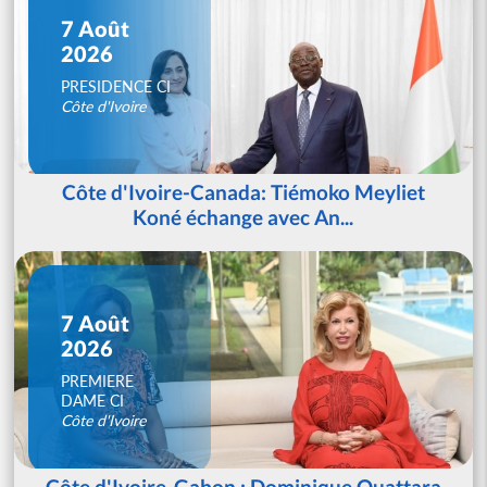
7 Août
2026
PRESIDENCE CI
Côte d'Ivoire
Côte d'Ivoire-Canada: Tiémoko Meyliet
Koné échange avec An...
7 Août
2026
PREMIERE
DAME CI
Côte d'Ivoire
Côte d'Ivoire-Gabon : Dominique Ouattara