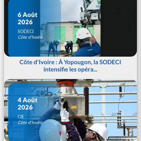
6 Août
2026
SODECI
Côte d'Ivoire
Côte d'Ivoire : À Yopougon, la SODECI
intensifie les opéra...
4 Août
2026
CIE
Côte d'Ivoire