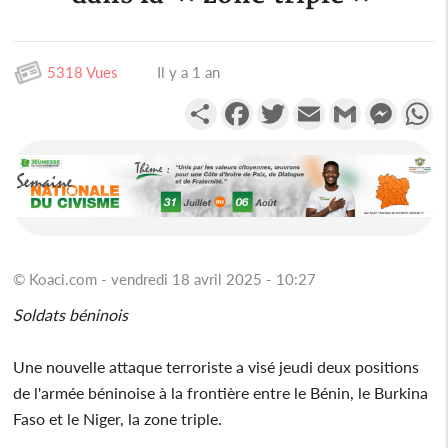
5318 Vues
Il y a 1 an
Partager
Facebook
Twitter
Email
Gmail
Messen
W
© Koaci.com - vendredi 18 avril 2025 - 10:27
Soldats béninois
Une nouvelle attaque terroriste a visé jeudi deux positions
de l'armée béninoise à la frontière entre le Bénin, le Burkina
Faso et le Niger, la zone triple.