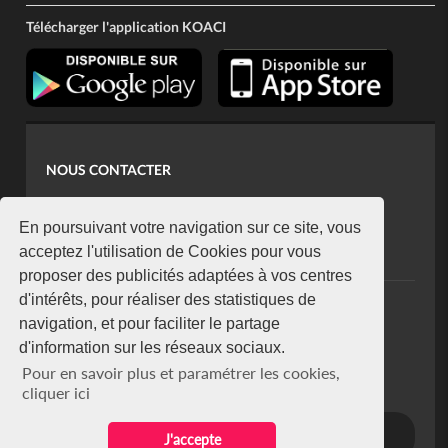
Télécharger l'application KOACI
NOUS CONTACTER
contact@koaci.com
koaci@yahoo.fr
En poursuivant votre navigation sur ce site, vous
+225 07 08 85 52 93
acceptez l'utilisation de Cookies pour vous
proposer des publicités adaptées à vos centres
d'intérêts, pour réaliser des statistiques de
NEWSLETTER
navigation, et pour faciliter le partage
Restez connecté via notre newsletter
d'information sur les réseaux sociaux.
S'abonner
Pour en savoir plus et paramétrer les cookies,
Se désabonner
cliquer ici
J'accepte