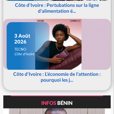
Côte d'Ivoire : Pertubations sur la ligne
d'alimentation é...
3 Août
2026
TECNO
Côte d'Ivoire
Côte d'Ivoire : L'économie de l'attention :
pourquoi les j...
INFOS
BÉNIN