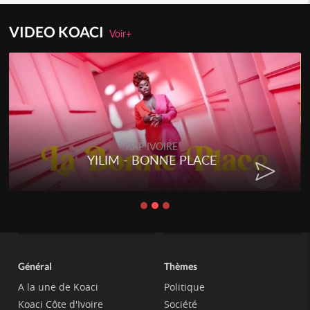
VIDEO KOACI
Voir+
RAP IVOIRE
YILIM - BONNE PLACE
Général
Thèmes
A la une de Koaci
Politique
Koaci Côte d'Ivoire
Société