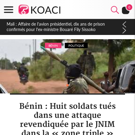
0
Nigeria : Le Togo et le Cameroun principaux acheteurs des
produits de la raffinerie Dangote en juillet
BÉNIN
POLITIQUE
Bénin : Huit soldats tués
dans une attaque
revendiquée par le JNIM
dans la « zone triple »