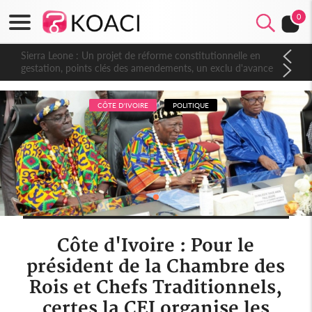
0
Sierra Leone : Un projet de réforme constitutionnelle en
gestation, points clés des amendements, un exclu d'avance
CÔTE D'IVOIRE
POLITIQUE
Côte d'Ivoire : Pour le
président de la Chambre des
Rois et Chefs Traditionnels,
certes la CEI organise les