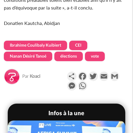
pas d’équivoque par la suite », a-t-il conclu.
Donatien Kautcha, Abidjan
Ibrahime Coulibaly Kuibiert
CEI
Nanan Désiré Tanoé
élections
vote
Partager
Facebook
Twitter
Email
Gmail
Par
Koaci
Messenger
WhatsApp
Infos à la une