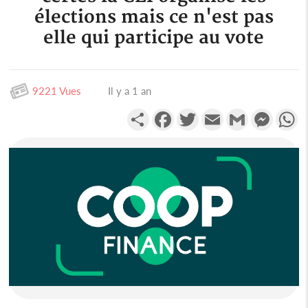
élections mais ce n'est pas
elle qui participe au vote
9221 Vues
Il y a 1 an
Partager
Facebook
Twitter
Email
Gmail
Messen
W