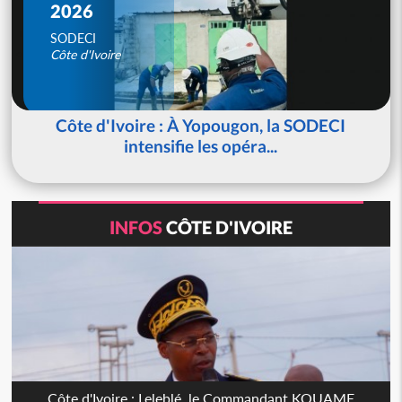
2026
SODECI
Côte d'Ivoire
Côte d'Ivoire : À Yopougon, la SODECI
intensifie les opéra...
INFOS
CÔTE D'IVOIRE
Côte d'Ivoire : Leleblé, le Commandant KOUAME