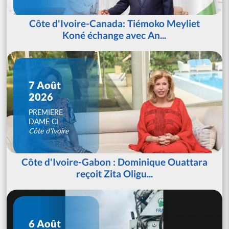
Côte d'Ivoire-Canada: Tiémoko Meyliet
Koné échange avec An...
7 Août
2026
PREMIERE
DAME CI
Côte d'Ivoire
Côte d'Ivoire-Gabon : Dominique Ouattara
reçoit Zita Oligu...
6 Août