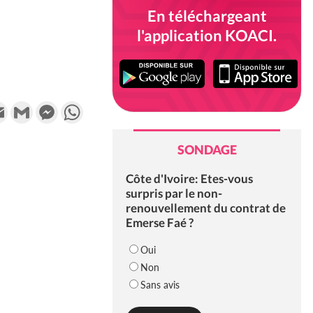
En téléchargeant
l'application KOACI.
k
tter
Email
Gmail
Messenger
WhatsApp
SONDAGE
Côte d'Ivoire: Etes-vous
surpris par le non-
renouvellement du contrat de
Emerse Faé ?
Oui
Non
Sans avis