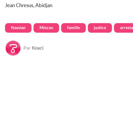
Jean Chresus, Abidjan
Nassian
Miezan
famille
justice
arresta
Par
Koaci