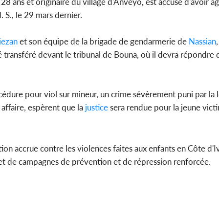
28 ans et originaire du village d'Anveyo, est accusé d'avoir a
 S., le 29 mars dernier.
Côte d'Ivoi
Mamad
conseiller
ezan
et son équipe de la brigade de gendarmerie de
Nassian
 transféré devant le tribunal de Bouna, où il devra répondre de
cédure pour viol sur mineur, un crime sévèrement puni par la l
affaire, espèrent que la
justice
sera rendue pour la jeune vict
ion accrue contre les violences faites aux enfants en Côte d'Iv
jet de campagnes de prévention et de répression renforcée.