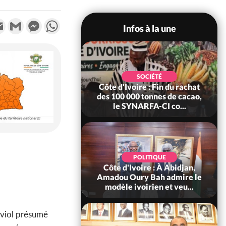
k
tter
Email
Gmail
Messenger
WhatsApp
Infos à la une
POLITIQUE
SOCIÉTÉ
re : Fête nationale,
Côte d'Ivoire : Fin du rachat
Ouattara accorde
des 100 000 tonnes de cacao,
âce à 4 661...
le SYNARFA-CI co...
POLITIQUE
d'Ivoire : 66è
POLITIQUE
versaire de
Côte d'Ivoire : À Abidjan,
ndance, Alassane
Amadou Oury Bah admire le
ara prome...
modèle ivoirien et veu...
e viol présumé