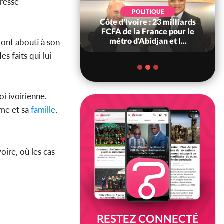
gressé
POLITIQUE
POLITIQUE
re : Décrispation ?
Côte d'Ivoire : 23 milliards
ou Traoré ex
FCFA de la France pour le
 de Soro a recou...
métro d'Abidjan et l...
, ont abouti à son
s faits qui lui
oi ivoirienne.
ime et sa
famille
.
oire, où les cas
RESTEZ CONNECTÉ