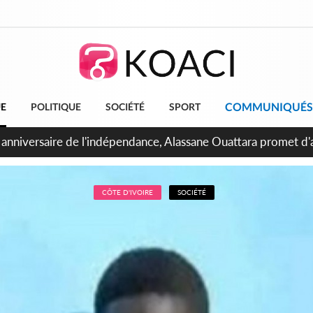
COMMUNIQUÉS
UE
POLITIQUE
SOCIÉTÉ
SPORT
 Abidjan, Amadou Oury Bah admire le modèle ivoirien et veut s'
e la Guinée
CÔTE D'IVOIRE
SOCIÉTÉ