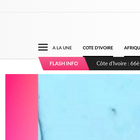
A LA UNE
COTE D'IVOIRE
AFRIQ
Côte d'Ivoire : À
FLASH INFO
développement d