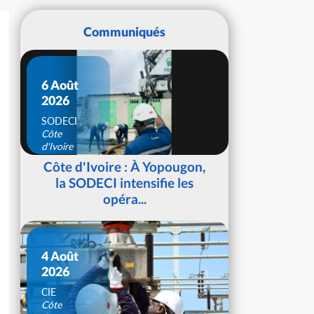
Communiqués
6 Août
2026
SODECI
Côte
d'Ivoire
Côte d'Ivoire : À Yopougon,
la SODECI intensifie les
opéra...
4 Août
2026
CIE
Côte