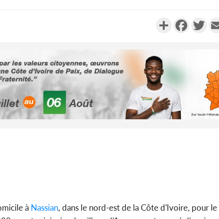
Partager
Faceboo
Twi
Côte d'Ivoi
Alassane 
la gr
Côte 
anni
l'indépe
Ouatt
omicile à
Nassian
, dans le nord-est de la Côte d'Ivoire, pour l