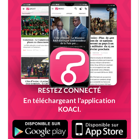
RESTEZ CONNECTÉ
En téléchargeant l'application
KOACI.