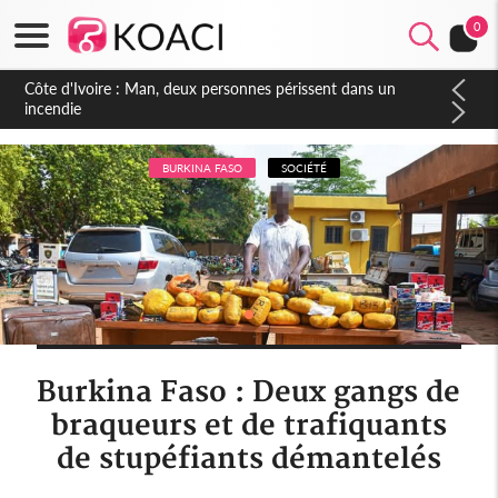
0
Côte d'Ivoire : Séileu, la célébration de la fête nationale
transformée en vaste campagne contre les produits
dépigmentants dangereux
BURKINA FASO
SOCIÉTÉ
Burkina Faso : Deux gangs de
braqueurs et de trafiquants
de stupéfiants démantelés