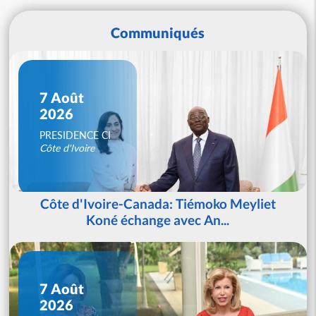
Communiqués
7 Août
2026
PRESIDENCE CI
Côte d'Ivoire
Côte d'Ivoire-Canada: Tiémoko Meyliet
Koné échange avec An...
7 Août
2026