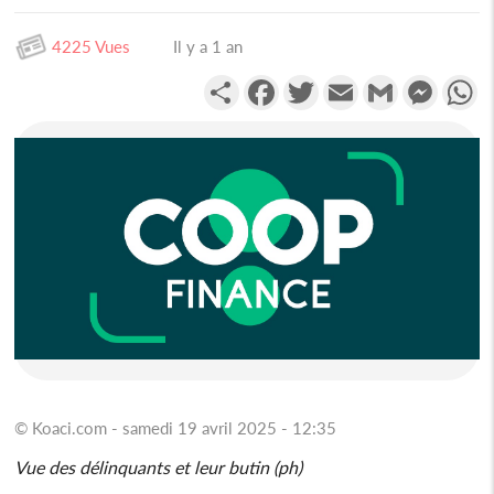
4225 Vues
Il y a 1 an
Partager
Facebook
Twitter
Email
Gmail
Messen
W
© Koaci.com - samedi 19 avril 2025 - 12:35
Vue des délinquants et leur butin (ph)