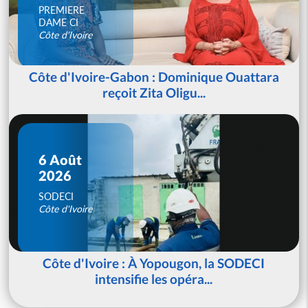
PREMIERE
DAME CI
Côte d'Ivoire
Côte d'Ivoire-Gabon : Dominique Ouattara
reçoit Zita Oligu...
6 Août
2026
SODECI
Côte d'Ivoire
Côte d'Ivoire : À Yopougon, la SODECI
intensifie les opéra...