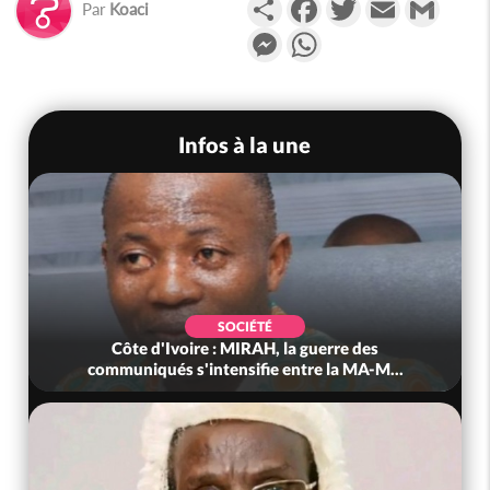
Partager
Facebook
Twitter
Email
Gmail
Par
Koaci
Messenger
WhatsApp
Infos à la une
SOCIÉTÉ
Côte d'Ivoire : MIRAH, la guerre des
communiqués s'intensifie entre la MA-M...