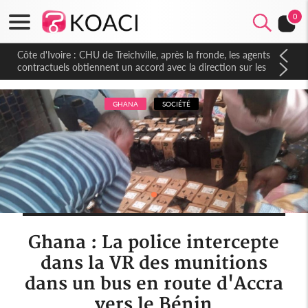
0
Côte d'Ivoire : CHU de Treichville, après la fronde, les agents
contractuels obtiennent un accord avec la direction sur les
arriérés du SMIG 2023
GHANA
SOCIÉTÉ
Ghana : La police intercepte
dans la VR des munitions
dans un bus en route d'Accra
vers le Bénin