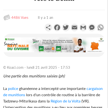
4486 Vues
Il y a 1 an
Partager
Facebook
Twitter
Email
Gmail
Messen
W
© Koaci.com - lundi 21 avril 2025 - 17:53
Une partie des munitions saisies (ph)
La
police
ghanéenne a intercepté une importante
cargaison
de munitions
lors d'un contrôle de routine à la barrière de
Tadzewu-Mitsrikasa dans la
Région de la Volta
(VR).
L’interception des munitions a eu lieu aux premières heures