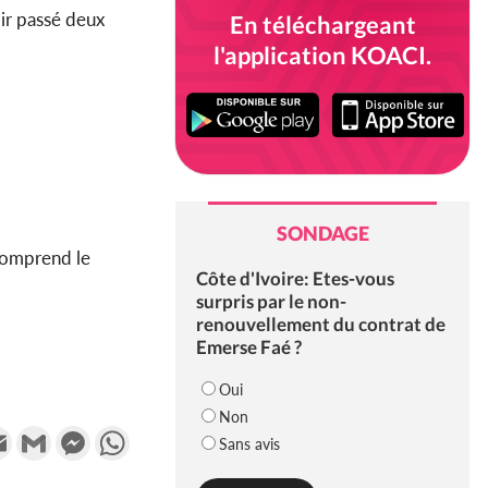
oir passé deux
En téléchargeant
l'application KOACI.
SONDAGE
 comprend le
Côte d'Ivoire: Etes-vous
surpris par le non-
renouvellement du contrat de
Emerse Faé ?
Oui
Non
k
tter
Email
Gmail
Messenger
WhatsApp
Sans avis