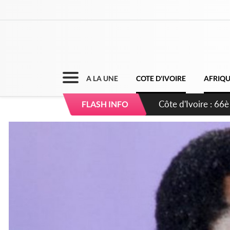
A LA UNE
COTE D'IVOIRE
AFRIQ
Côte d'Ivoire : À A
FLASH INFO
développement de