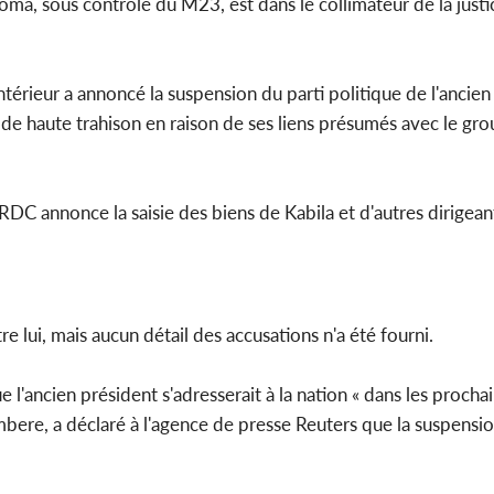
 Goma, sous contrôle du M23, est dans le collimateur de la just
Côte d'Ivoi
Mamad
conseiller
térieur a annoncé la suspension du parti politique de l'ancien
 de haute trahison en raison de ses liens présumés avec le g
RDC annonce la saisie des biens de Kabila et d'autres dirigean
e lui, mais aucun détail des accusations n'a été fourni.
 l'ancien président s'adresserait à la nation « dans les procha
bere, a déclaré à l'agence de presse Reuters que la suspension