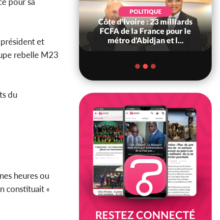
ice pour sa
POLITIQUE
POLITIQUE
re : Décrispation ?
Côte d'Ivoire : 23 milliards
ou Traoré ex
FCFA de la France pour le
 de Soro a recou...
métro d'Abidjan et l...
 président et
roupe rebelle M23
ts du
ines heures ou
 constituait «
RESTEZ CONNECTÉ