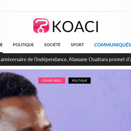
COMMUNIQUÉS
UE
POLITIQUE
SOCIÉTÉ
SPORT
bidjan, Amadou Oury Bah admire le modèle ivoirien et veut s'e
 la Guinée
CONGO (RDC)
POLITIQUE