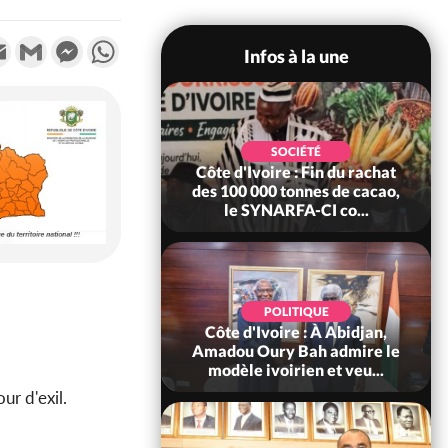
k
tter
Email
Gmail
Messenger
WhatsApp
Infos à la une
POLITIQUE
SOCIÉTÉ
re : Fête nationale,
Côte d'Ivoire : Fin du rachat
Ouattara accorde
des 100 000 tonnes de cacao,
âce à 4 661...
le SYNARFA-CI co...
POLITIQUE
d'Ivoire : 66è
POLITIQUE
versaire de
Côte d'Ivoire : À Abidjan,
ndance, Alassane
Amadou Oury Bah admire le
ara prome...
modèle ivoirien et veu...
ur d'exil.