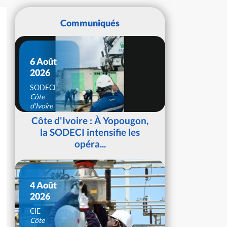
Communiqués
6 Août
2026
SODECI
Côte
d'Ivoire
Côte d'Ivoire : À Yopougon,
la SODECI intensifie les
opéra...
4 Août
2026
CIE
Côte