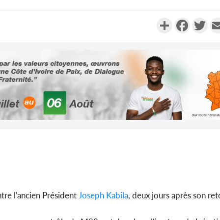
Partager
Faceboo
Twi
Côte d'Ivoi
Alassane 
la gr
Côte 
anni
l'indépe
Ouatt
tre l'ancien Président
Joseph Kabila
, deux jours après son reto