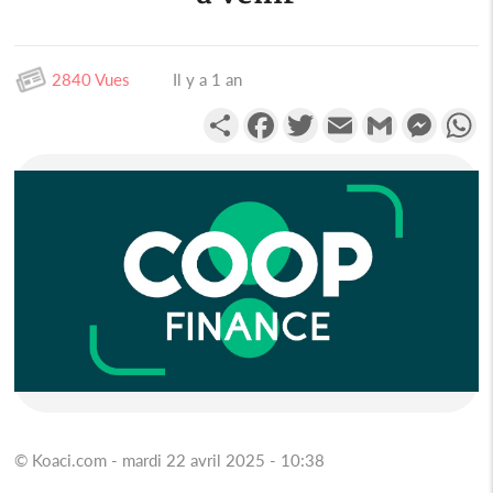
2840 Vues
Il y a 1 an
Partager
Facebook
Twitter
Email
Gmail
Messen
W
© Koaci.com - mardi 22 avril 2025 - 10:38