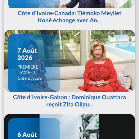
Côte d'Ivoire-Canada: Tiémoko Meyliet
Koné échange avec An...
7 Août
2026
PREMIERE
DAME CI
Côte d'Ivoire
Côte d'Ivoire-Gabon : Dominique Ouattara
reçoit Zita Oligu...
6 Août