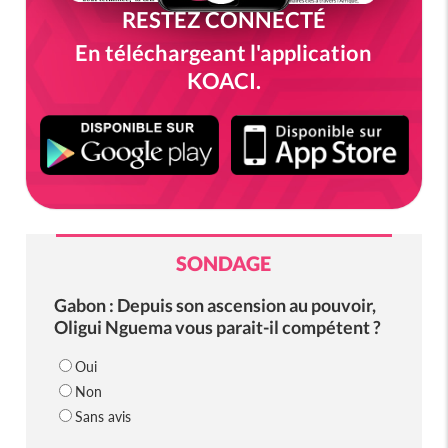
RESTEZ CONNECTÉ
En téléchargeant l'application
KOACI.
SONDAGE
Gabon : Depuis son ascension au pouvoir,
Oligui Nguema vous parait-il compétent ?
Oui
Non
Sans avis