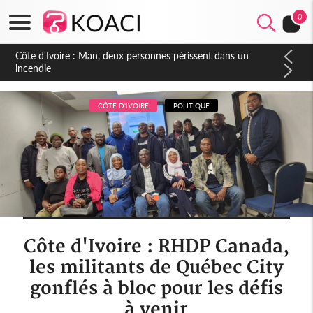
0
Côte d'Ivoire : Séileu, la célébration de la fête nationale
transformée en vaste campagne contre les produits
dépigmentants dangereux
CÔTE D'IVOIRE
POLITIQUE
Côte d'Ivoire : RHDP Canada,
les militants de Québec City
gonflés à bloc pour les défis
à venir