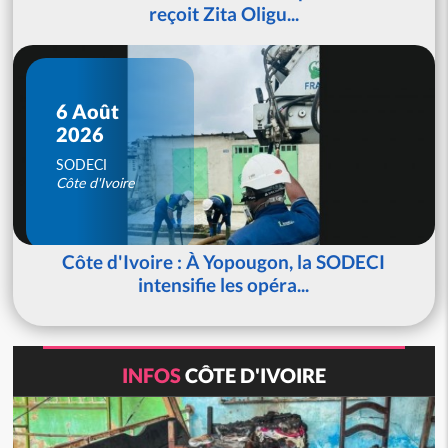
reçoit Zita Oligu...
6 Août
2026
SODECI
Côte d'Ivoire
Côte d'Ivoire : À Yopougon, la SODECI
intensifie les opéra...
INFOS
CÔTE D'IVOIRE