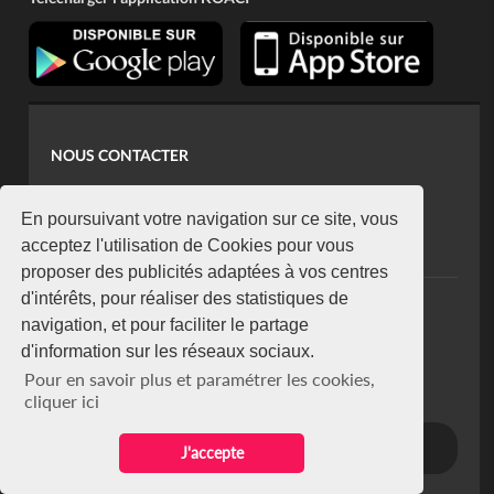
NOUS CONTACTER
contact@koaci.com
koaci@yahoo.fr
En poursuivant votre navigation sur ce site, vous
+225 07 08 85 52 93
acceptez l'utilisation de Cookies pour vous
proposer des publicités adaptées à vos centres
d'intérêts, pour réaliser des statistiques de
NEWSLETTER
navigation, et pour faciliter le partage
Restez connecté via notre newsletter
d'information sur les réseaux sociaux.
S'abonner
Pour en savoir plus et paramétrer les cookies,
Se désabonner
cliquer ici
J'accepte