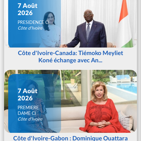
7 Août
2026
PRESIDENCE CI
Côte d'Ivoire
Côte d'Ivoire-Canada: Tiémoko Meyliet
Koné échange avec An...
7 Août
2026
PREMIERE
DAME CI
Côte d'Ivoire
Côte d'Ivoire-Gabon : Dominique Ouattara