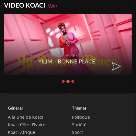
VIDEO KOACI
Voir+
RAP IVOIRE
YILIM - BONNE PLACE
Général
Thèmes
A la une de Koaci
Politique
Koaci Côte d'Ivoire
Société
Koaci Afrique
Sport