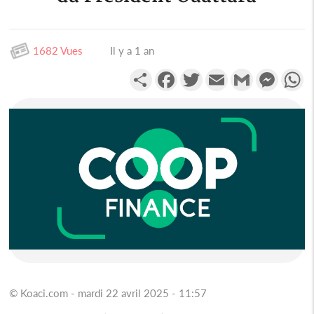
1682 Vues
Il y a 1 an
Partager
Facebook
Twitter
Email
Gmail
Messen
W
© Koaci.com - mardi 22 avril 2025 - 11:57