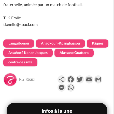
fraternelle, animée par un match de football.
T..K.Emile
tkemile@koaci.com
Languibonou
Angokoun-Kpangbassou
Pâques
Assahoré Konan Jacques
Alassane Ouattara
centre de santé
Partager
Facebook
Twitter
Email
Gmail
Par
Koaci
Messenger
WhatsApp
Infos à la une