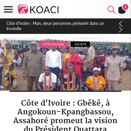
0
Côte d'Ivoire : Séileu, la célébration de la fête nationale
transformée en vaste campagne contre les produits
dépigmentants dangereux
CÔTE D'IVOIRE
SOCIÉTÉ
Côte d'Ivoire : Gbêkê, à
Angokoun-Kpangbassou,
Assahoré promeut la vision
du Président Ouattara