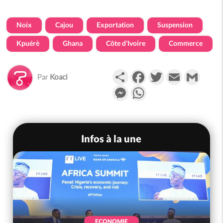
Noix
Cajou
Exportation
Suspension
Kpuérè
Ghana
Côte d'Ivoire
Commerce
Partager
Facebook
Twitter
Email
Gmail
Par
Koaci
Messenger
WhatsApp
Infos à la une
ECONOMIE