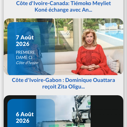
Côte d'Ivoire-Canada: Tiémoko Meyliet
Koné échange avec An...
7 Août
2026
PREMIERE
DAME CI
Côte d'Ivoire
Côte d'Ivoire-Gabon : Dominique Ouattara
reçoit Zita Oligu...
6 Août
2026