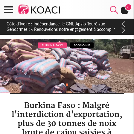
0
Sierra Leone : Un projet de réforme constitutionnelle en
gestation, points clés des amendements, un exclu d'avance
BURKINA FASO
ECONOMIE
Burkina Faso : Malgré
l'interdiction d'exportation,
plus de 30 tonnes de noix
brute de cajou saisies à