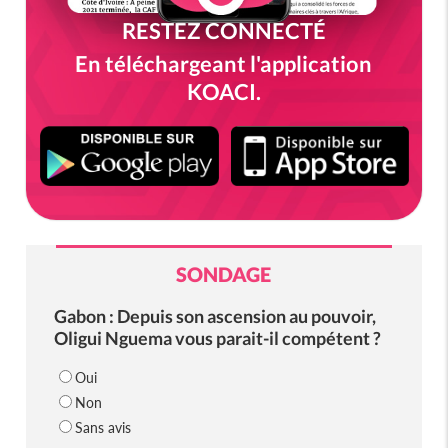
RESTEZ CONNECTÉ
En téléchargeant l'application
KOACI.
SONDAGE
Gabon : Depuis son ascension au pouvoir,
Oligui Nguema vous parait-il compétent ?
Oui
Non
Sans avis