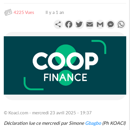
4225 Vues
Il y a 1 an
Partager
Facebook
Twitter
Email
Gmail
Messen
W
© Koaci.com - mercredi 23 avril 2025 - 19:37
Déclaration lue ce mercredi par Simone
Gbagbo
(Ph KOACI)