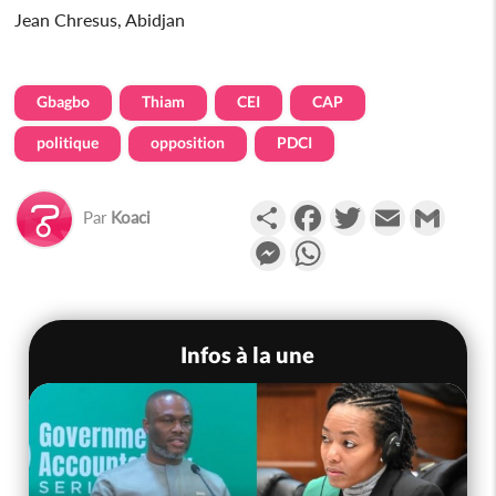
Jean Chresus, Abidjan
Gbagbo
Thiam
CEI
CAP
politique
opposition
PDCI
Partager
Facebook
Twitter
Email
Gmail
Par
Koaci
Messenger
WhatsApp
Infos à la une