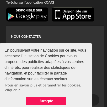
Télécharger l'application KOACI
NOUS CONTACTER
contact@koaci.com
koaci@yahoo.fr
En poursuivant votre navigation sur ce site, vous
+225 07 08 85 52 93
acceptez l'utilisation de Cookies pour vous
proposer des publicités adaptées à vos centres
d'intérêts, pour réaliser des statistiques de
NEWSLETTER
navigation, et pour faciliter le partage
Restez connecté via notre newsletter
d'information sur les réseaux sociaux.
S'abonner
Pour en savoir plus et paramétrer les cookies,
Se désabonner
cliquer ici
J'accepte