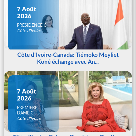
7 Août
2026
PRESIDENCE CI
Côte d'Ivoire
Côte d'Ivoire-Canada: Tiémoko Meyliet
Koné échange avec An...
7 Août
2026
PREMIERE
DAME CI
Côte d'Ivoire