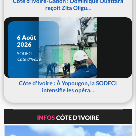
Côte d'Ivoire-Gabon : Dominique Ouattara
reçoit Zita Oligu...
6 Août
2026
SODECI
Côte d'Ivoire
Côte d'Ivoire : À Yopougon, la SODECI
intensifie les opéra...
INFOS
CÔTE D'IVOIRE