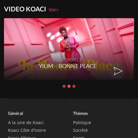
VIDEO KOACI
Voir+
RAP IVOIRE
YILIM - BONNE PLACE
Général
Thèmes
A la une de Koaci
Politique
Koaci Côte d'Ivoire
Société
Koaci Afrique
Sport