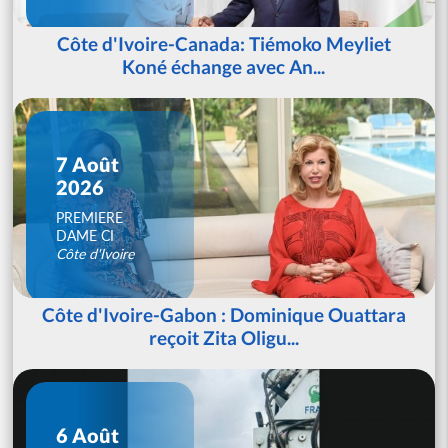
Côte d'Ivoire-Canada: Tiémoko Meyliet
Koné échange avec An...
7 Août
2026
PREMIERE
DAME CI
Côte d'Ivoire
Côte d'Ivoire-Gabon : Dominique Ouattara
reçoit Zita Oligu...
6 Août