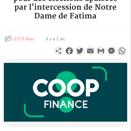
par l'intercession de Notre
Dame de Fatima
2573 Vues
Il y a 1 an
Partager
Facebook
Twitter
Email
Gmail
Messen
W