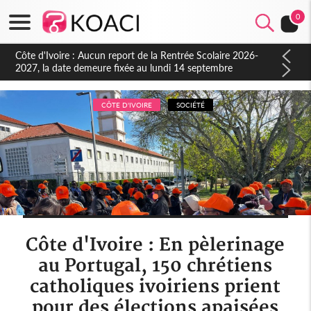
0
Côte d'Ivoire : Indépendance à Blahou, le sous-préfet : « La
fête nous invite à mesurer le chemin parcouru et à renouveler
notre engagement collectif en faveur du développement »
CÔTE D'IVOIRE
SOCIÉTÉ
Côte d'Ivoire : En pèlerinage
au Portugal, 150 chrétiens
catholiques ivoiriens prient
pour des élections apaisées