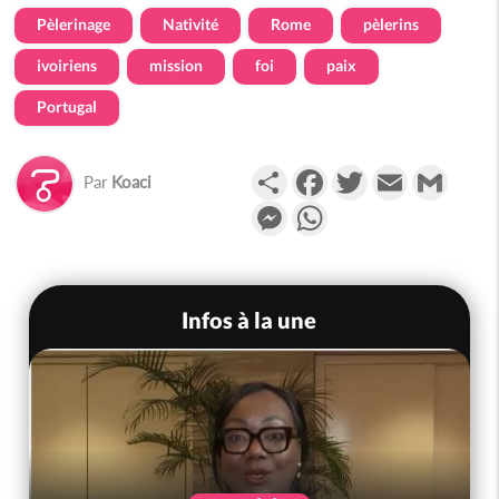
Pèlerinage
Nativité
Rome
pèlerins
ivoiriens
mission
foi
paix
Portugal
Partager
Facebook
Twitter
Email
Gmail
Par
Koaci
Messenger
WhatsApp
Infos à la une