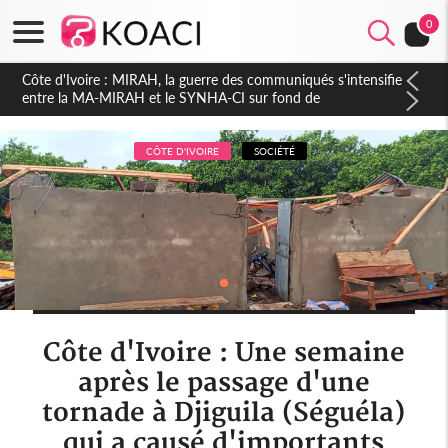
0
Côte d'Ivoire : Indépendance 2026, Thiam plaide pour un
environnement démocratique plus apaisé
CÔTE D'IVOIRE
SOCIÉTÉ
Côte d'Ivoire : Une semaine
après le passage d'une
tornade à Djiguila (Séguéla)
qui a causé d'importants