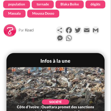
population
tornade
Blaka Boike
dégâts
Massala
Moussa Dosso
Partager
Facebook
Twitter
Email
Gmail
Par
Koaci
Messenger
WhatsApp
Infos à la une
SOCIÉTÉ
Côte d'Ivoire : Ouattara promet des sanctions