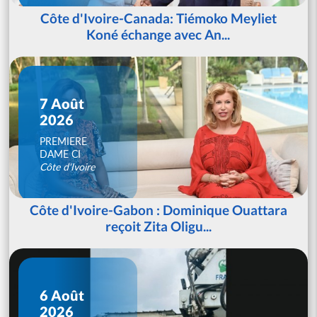
Côte d'Ivoire-Canada: Tiémoko Meyliet
Koné échange avec An...
7 Août
2026
PREMIERE
DAME CI
Côte d'Ivoire
Côte d'Ivoire-Gabon : Dominique Ouattara
reçoit Zita Oligu...
6 Août
2026