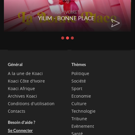
RAP IVOIRE
YILIM - BONNE PLACE
Général
Thèmes
A la une de Koaci
Politique
Koaci Côte d'Ivoire
Société
Koaci Afrique
Sport
Archives Koaci
Economie
Conditions d'utilisation
Culture
Contacts
Technologie
Tribune
Besoin d'aide ?
Evènement
Se Connecter
Santé