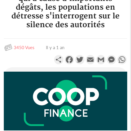
dégâts, les populations en
détresse s'interrogent sur le
silence des autorités
3450 Vues
Il y a 1 an
Partager
Facebook
Twitter
Email
Gmail
Messen
W