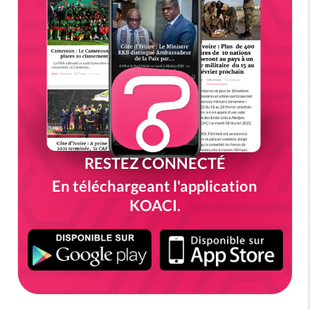
RESTEZ CONNECTÉ
En téléchargeant l'application
KOACI.