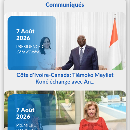
Communiqués
7 Août
2026
PRESIDENCE CI
Côte d'Ivoire
Côte d'Ivoire-Canada: Tiémoko Meyliet
Koné échange avec An...
7 Août
2026
PREMIERE