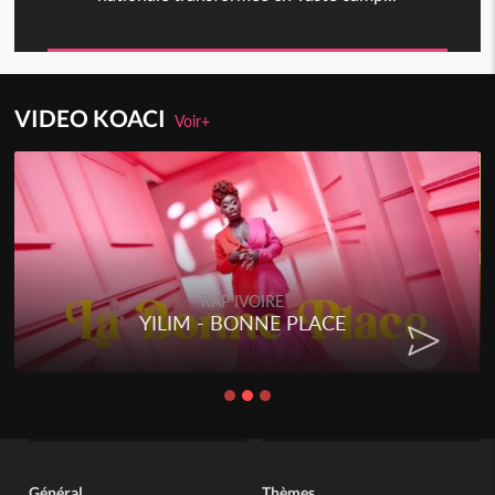
VIDEO KOACI
Voir+
RAP IVOIRE
YILIM - BONNE PLACE
Général
Thèmes