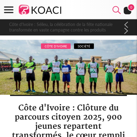
0
Côte d'Ivoire : Séileu, la célébration de la fête nationale
transformée en vaste campagne contre les produits
dépigmentants dangereux
CÔTE D'IVOIRE
SOCIÉTÉ
Côte d'Ivoire : Clôture du
parcours citoyen 2025, 900
jeunes repartent
transformés, le cœur rempli