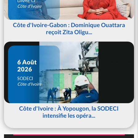
DAME CI
Côte d'Ivoire
Côte d'Ivoire-Gabon : Dominique Ouattara
reçoit Zita Oligu...
6 Août
2026
SODECI
Côte d'Ivoire
Côte d'Ivoire : À Yopougon, la SODECI
intensifie les opéra...