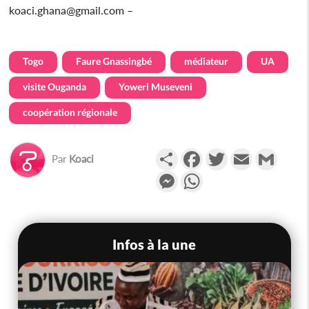
koaci.ghana@gmail.com –
Togo
Faure Gnassingbé
médiateur
UA
visite Ouganda
Yoweri Museveni
coopération régionale
Partager
Facebook
Twitter
Email
Gmail
Par
Koaci
Messenger
WhatsApp
Infos à la une