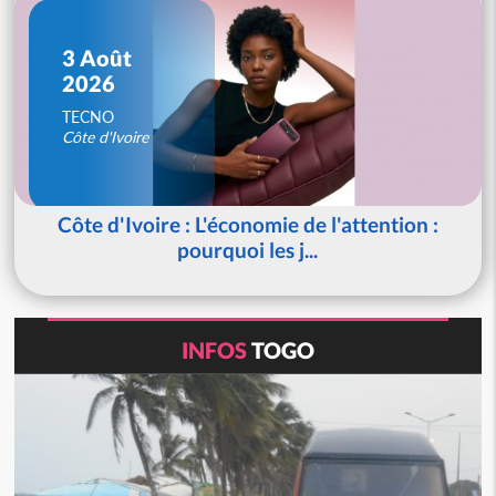
3 Août
2026
TECNO
Côte d'Ivoire
Côte d'Ivoire : L'économie de l'attention :
pourquoi les j...
INFOS
TOGO