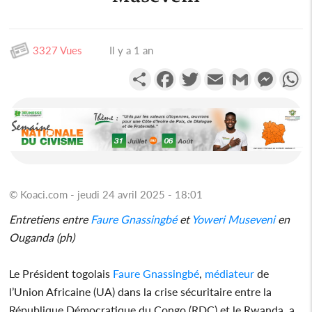
3327 Vues
Il y a 1 an
Partager
Facebook
Twitter
Email
Gmail
Messen
W
© Koaci.com - jeudi 24 avril 2025 - 18:01
Entretiens entre
Faure Gnassingbé
et
Yoweri Museveni
en
Ouganda (ph)
Le Président togolais
Faure Gnassingbé
,
médiateur
de
l’Union Africaine (UA) dans la crise sécuritaire entre la
République Démocratique du Congo (RDC) et le Rwanda, a