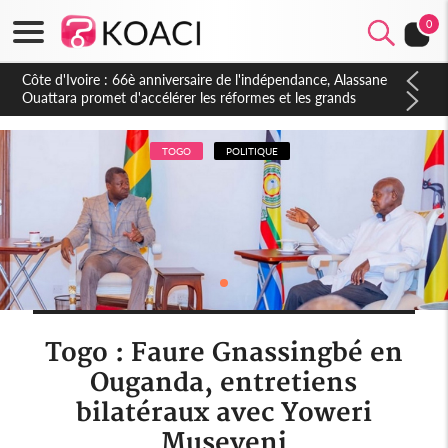
0
Côte d'Ivoire : À Abidjan, Amadou Oury Bah admire le modèle
ivoirien et veut s'en inspirer pour accélérer le développement
de la Guinée
TOGO
POLITIQUE
Togo : Faure Gnassingbé en
Ouganda, entretiens
bilatéraux avec Yoweri
Museveni