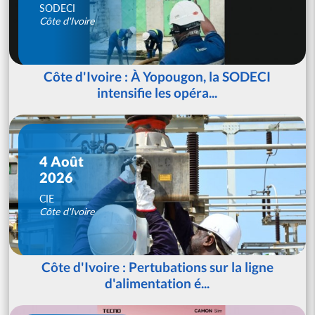
SODECI
Côte d'Ivoire
Côte d'Ivoire : À Yopougon, la SODECI
intensifie les opéra...
4 Août
2026
CIE
Côte d'Ivoire
Côte d'Ivoire : Pertubations sur la ligne
d'alimentation é...